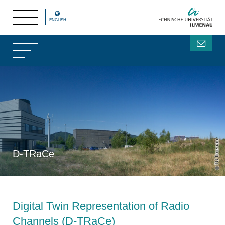
ENGLISH
TU Ilmenau
D-TRaCe
Digital Twin Representation of Radio
Channels (D-TRaCe)