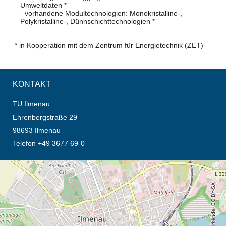
Umweltdaten *
- vorhandene Modultechnologien: Monokristalline-,
Polykristalline-, Dünnschichttechnologien *
* in Kooperation mit dem Zentrum für Energietechnik (ZET)
KONTAKT
TU Ilmenau
Ehrenbergstraße 29
98693 Ilmenau
Telefon +49 3677 69-0
Öffnet die Anfahrtsbeschreibung in neuem Tab (Karte)