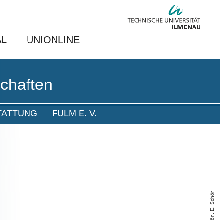
AL
UNIONLINE
chaften
TATTUNG
FULM E. V.