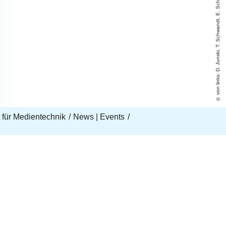
von links: D. Junski, T. Schwandt, E. Schön, E. Schön
ut für Medientechnik
News | Events