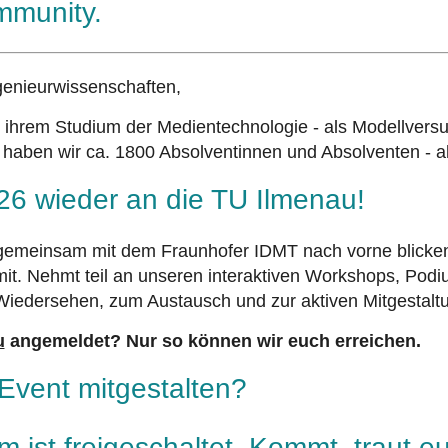
mmunity.
genieurwissenschaften,
it ihrem Studium der Medientechnologie -
als Modellversu
aben wir ca. 1800 Absolventinnen und Absolventen - all 
6 wieder an die TU Ilmenau!
g
emeinsam mit dem Fraunhofer IDMT nach vorne blicken.
it. Nehmt teil an unseren interaktiven Workshops, Pod
Wiedersehen, zum Austausch und zur aktiven Mitgestalt
u
angemeldet? Nur so können wir euch erreichen.
Event mitgestalten?
um
ist freigeschaltet. Kommt, traut e