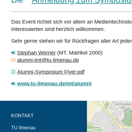
Das Event richtet sich vor allem an Medientechno
Interessierten sind herzlich willkommen.
Sehr gerne stehen wir für Rückfragen aller Art jede
Stephan Werner
(MT, Matrikel 2000)
alumni-imt@tu-ilmenau.de
Alumni-Symposium Flyer.pdf
www.tu-ilmenau.de/mt/alumni
Öffnet die Anfahrtsb
Tab (Karte)
KONTAKT
TU Ilmenau