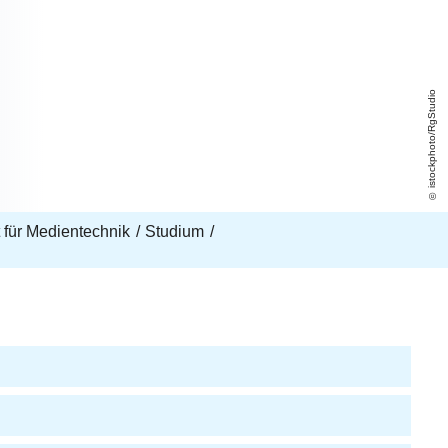
istockphoto/RgStudio
ut für Medientechnik
Studium