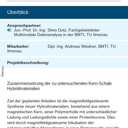
Überblick
Ansprechpartner:
Jun.-Prof. Dr.-Ing. Silvio Dutz, Fachgebietsleiter
Multimodale Datenanalyse in der BMTI, TU Ilmenau
Mitarbeiter:
Dipl.-Ing. Andreas Weidner, BMTI, TU
Ilmenau
Projektbeschreibung:
u
T
U
l
m
e
n
a
Zusammensetzung der zu untersuchenden Kern-Schale
Hybridmaterialien
Ziel der geplanten Arbeiten ist die magnetfeldgesteuerte
Synthese neuer Hybridmaterialien, bestehend aus einem
magnetischen Kern, einer Polymerhülle mit unterschiedlicher
Ladung und Ladungsdichte sowie einer Proteinkorona. Dies
wird durch magnetfeldgesteuerte Inkubation der
polymerumhüllten Magnetkerne in einer Proteinquelle erreicht.