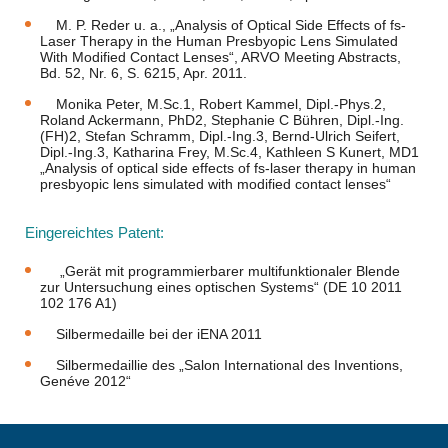
M. P. Reder u. a., „Analysis of Optical Side Effects of fs-
Laser Therapy in the Human Presbyopic Lens Simulated
With Modified Contact Lenses“, ARVO Meeting Abstracts,
Bd. 52, Nr. 6, S. 6215, Apr. 2011.
Monika Peter, M.Sc.1, Robert Kammel, Dipl.-Phys.2,
Roland Ackermann, PhD2, Stephanie C Bühren, Dipl.-Ing.
(FH)2, Stefan Schramm, Dipl.-Ing.3, Bernd-Ulrich Seifert,
Dipl.-Ing.3, Katharina Frey, M.Sc.4, Kathleen S Kunert, MD1
„Analysis of optical side effects of fs-laser therapy in human
presbyopic lens simulated with modified contact lenses“
Eingereichtes Patent:
„Gerät mit programmierbarer multifunktionaler Blende
zur Untersuchung eines optischen Systems“ (DE 10 2011
102 176 A1)
Silbermedaille bei der iENA 2011
Silbermedaillie des „Salon International des Inventions,
Genéve 2012“