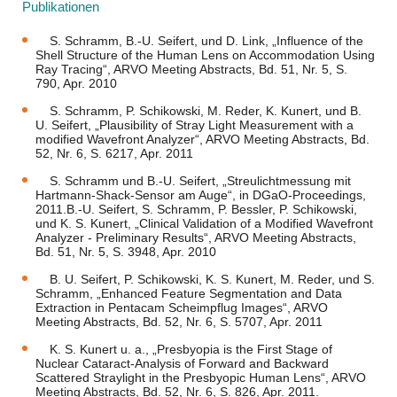
Publikationen
S. Schramm, B.-U. Seifert, und D. Link, „Influence of the
Shell Structure of the Human Lens on Accommodation Using
Ray Tracing“, ARVO Meeting Abstracts, Bd. 51, Nr. 5, S.
790, Apr. 2010
S. Schramm, P. Schikowski, M. Reder, K. Kunert, und B.
U. Seifert, „Plausibility of Stray Light Measurement with a
modified Wavefront Analyzer“, ARVO Meeting Abstracts, Bd.
52, Nr. 6, S. 6217, Apr. 2011
S. Schramm und B.-U. Seifert, „Streulichtmessung mit
Hartmann-Shack-Sensor am Auge“, in DGaO-Proceedings,
2011.B.-U. Seifert, S. Schramm, P. Bessler, P. Schikowski,
und K. S. Kunert, „Clinical Validation of a Modified Wavefront
Analyzer - Preliminary Results“, ARVO Meeting Abstracts,
Bd. 51, Nr. 5, S. 3948, Apr. 2010
B. U. Seifert, P. Schikowski, K. S. Kunert, M. Reder, und S.
Schramm, „Enhanced Feature Segmentation and Data
Extraction in Pentacam Scheimpflug Images“, ARVO
Meeting Abstracts, Bd. 52, Nr. 6, S. 5707, Apr. 2011
K. S. Kunert u. a., „Presbyopia is the First Stage of
Nuclear Cataract-Analysis of Forward and Backward
Scattered Straylight in the Presbyopic Human Lens“, ARVO
Meeting Abstracts, Bd. 52, Nr. 6, S. 826, Apr. 2011.