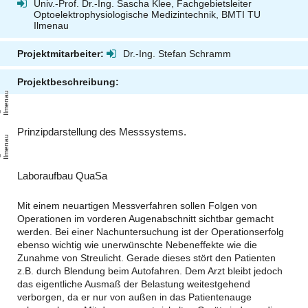
Univ.-Prof. Dr.-Ing. Sascha Klee, Fachgebietsleiter
Optoelektrophysiologische Medizintechnik, BMTI TU
Ilmenau
Projektmitarbeiter:
Dr.-Ing. Stefan Schramm
Projektbeschreibung:
u
T
U
-
l
m
e
n
a
Prinzipdarstellung des Messsystems.
u
T
U
-
l
m
e
n
a
Laboraufbau QuaSa
Mit einem neuartigen Messverfahren sollen Folgen von
Operationen im vorderen Augenabschnitt sichtbar gemacht
werden. Bei einer Nachuntersuchung ist der Operationserfolg
ebenso wichtig wie unerwünschte Nebeneffekte wie die
Zunahme von Streulicht. Gerade dieses stört den Patienten
z.B. durch Blendung beim Autofahren. Dem Arzt bleibt jedoch
das eigentliche Ausmaß der Belastung weitestgehend
verborgen, da er nur von außen in das Patientenauge