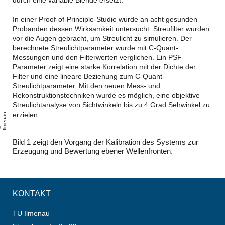
In einer Proof-of-Principle-Studie wurde an acht gesunden
Probanden dessen Wirksamkeit untersucht. Streufilter wurden
vor die Augen gebracht, um Streulicht zu simulieren. Der
berechnete Streulichtparameter wurde mit C-Quant-
Messungen und den Filterwerten verglichen. Ein PSF-
Parameter zeigt eine starke Korrelation mit der Dichte der
Filter und eine lineare Beziehung zum C-Quant-
Streulichtparameter. Mit den neuen Mess- und
Rekonstruktionstechniken wurde es möglich, eine objektive
Streulichtanalyse von Sichtwinkeln bis zu 4 Grad Sehwinkel zu
erzielen.
u
T
U
l
m
e
n
a
Bild 1 zeigt den Vorgang der Kalibration des Systems zur
Erzeugung und Bewertung ebener Wellenfronten.
KONTAKT
TU Ilmenau