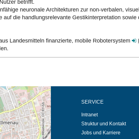
tzer betrifft.
fähige neuronale Architekturen zur non-verbalen, visue
auf die handlungsrelevante Gestikinterpretation sowie d
 aus Landesmitteln finanzierte, mobile Robotersystem
den.
eschreibung in neuem
SERVICE
© OpenStreetMap-Mitwirkende, CC BY-SA
Intranet
Struktur und Kontakt
Jobs und Karriere