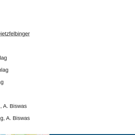
ietzfelbinger
lag
hlag
ag
, A. Biswas
g, A. Biswas