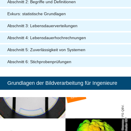
Abschnitt 2: Begriffe und Definitionen
Exkurs: statistische Grundlagen
Abschnitt 3: Lebensdauerverteilungen
Abschnitt 4: Lebensdauerhochrechnungen
Abschnitt 5: Zuverlässigkeit von Systemen
Abschnitt 6: Stichprobenprüfungen
Grundlagen der Bildverarbeitung für Ingenieure
T
U
Il
m
e
n
a
u
F
G
Q
B
V
,
F
r
a
u
n
h
o
f
e
r
I
O
/
F