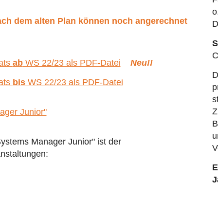
o
nach dem alten Plan können noch angerechnet
D
S
C
kats
ab
WS 22/23 als PDF-Datei
Neu!!
D
kats
bis
WS 22/23 als PDF-Datei
p
s
Z
ager Junior"
B
u
ystems Manager Junior" ist der
V
nstaltungen:
E
J