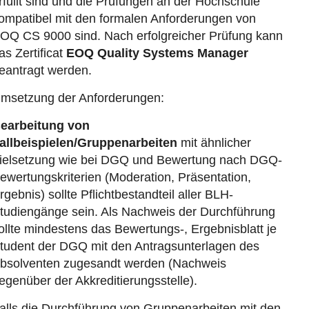
rfüllt sind und die Prüfungen an der Hochschule
ompatibel mit den formalen Anforderungen von
OQ CS 9000 sind. Nach erfolgreicher Prüfung kann
as Zertificat
EOQ Quality Systems Manager
eantragt werden.
msetzung der Anforderungen:
earbeitung von
allbeispielen/Gruppenarbeiten
mit ähnlicher
ielsetzung wie bei DGQ und Bewertung nach DGQ-
ewertungskriterien (Moderation, Präsentation,
rgebnis) sollte Pflichtbestandteil aller BLH-
tudiengänge sein. Als Nachweis der Durchführung
ollte mindestens das Bewertungs-, Ergebnisblatt je
tudent der DGQ mit den Antragsunterlagen des
bsolventen zugesandt werden (Nachweis
egenüber der Akkreditierungsstelle).
alls die Durchführung von Gruppenarbeiten mit den