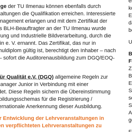
e
nge
der TU Ilmenau können ebenfalls durch
k
tungen die Qualifikation erreichen. Interessierte
E
agement erlangen und mit dem Zertifikat der
d
ls BLH-Beauftragter an der TU Ilmenau wurde
b
ung und Industrielle Bildverarbeitung, durch die
U
 e. V. ernannt. Das Zertifikat, das nur in
diplom gültig ist, berechtigt den Inhaber – nach
B
g – sofort die Auditorenausbildung zum DGQ/EOQ-
F
Z
B
r Qualität e.V. (DGQ)
allgemeine Regeln zur
E
nager Junior in Verbindung mit einer
S
edet. Diese Regeln sichern die Übereinstimmung
s
ldungsschemas für die Registrierung /
S
nternationale Anerkennung dieser Ausbildung.
A
r Entwicklung der Lehrveranstaltungen in
g
n verpflichteten Lehrveranstaltungen zu
F