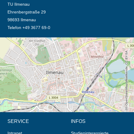
TU Ilmenau
Ehrenbergstraße 29
98693 Ilmenau
Telefon +49 3677 69-0
Öffnet die Anfahrtsbeschreibung in neuem Tab (Karte)
© OpenStreetMap-Mitwirkende, CC BY-SA
SERVICE
INFOS
Intranet
Studieninteressierte