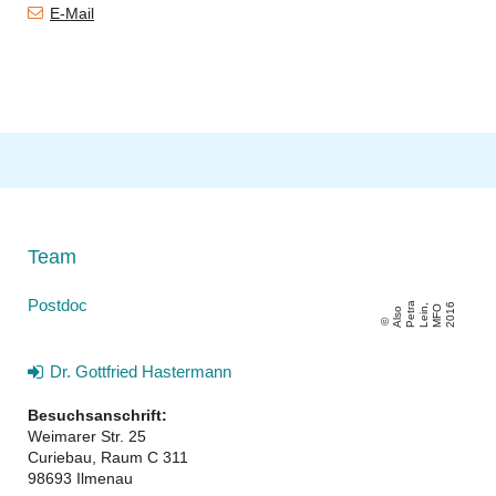
E-Mail
Team
Postdoc
a
,
6
Al
s
o
P
e
t
r
L
ei
n
M
F
O
2
0
1
Dr. Gottfried Hastermann
Besuchsanschrift:
Weimarer Str. 25
Curiebau, Raum C 311
98693 Ilmenau