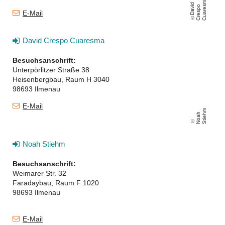
a
D
a
d
C
r
e
s
p
C
u
a
r
e
m
vi
o
s
E-Mail
David Crespo Cuaresma
Besuchsanschrift:
Unterpörlitzer Straße 38
Heisenbergbau, Raum H 3040
98693 Ilmenau
E-Mail
m
N
o
a
h
S
ti
e
h
Noah Stiehm
Besuchsanschrift:
Weimarer Str. 32
Faradaybau, Raum F 1020
98693 Ilmenau
E-Mail