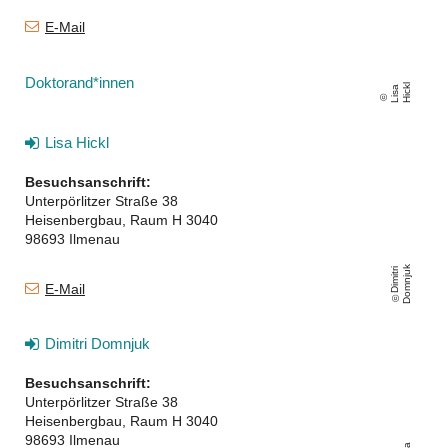
E-Mail
Doktorand*innen
kl
Li
s
a
Hi
c
Lisa Hickl
Besuchsanschrift:
Unterpörlitzer Straße 38
Heisenbergbau, Raum H 3040
98693 Ilmenau
k
Di
mi
t
ri
D
o
m
nj
u
E-Mail
Dimitri Domnjuk
Besuchsanschrift:
Unterpörlitzer Straße 38
Heisenbergbau, Raum H 3040
98693 Ilmenau