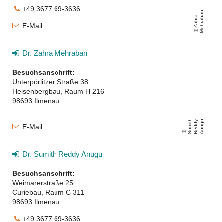
+49 3677 69-3636
n
Z
a
h
r
a
M
e
h
r
a
b
a
E-Mail
Dr. Zahra Mehraban
Besuchsanschrift:
Unterpörlitzer Straße 38
Heisenbergbau, Raum H 216
98693 Ilmenau
S
u
mi
t
h
R
e
d
d
y
A
n
u
g
u
E-Mail
Dr. Sumith Reddy Anugu
Besuchsanschrift:
Weimarerstraße 25
Curiebau, Raum C 311
98693 Ilmenau
+49 3677 69-3636