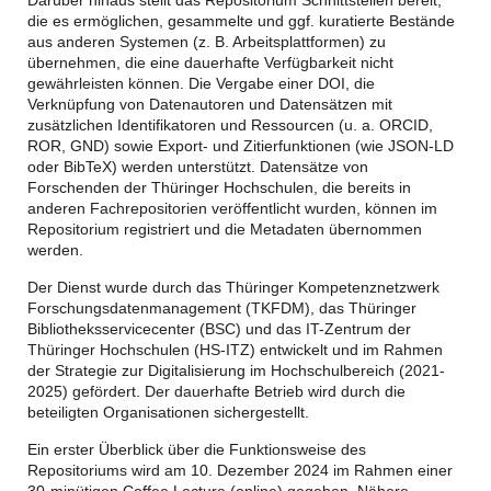
die es ermöglichen, gesammelte und ggf. kuratierte Bestände
aus anderen Systemen (z. B. Arbeitsplattformen) zu
übernehmen, die eine dauerhafte Verfügbarkeit nicht
gewährleisten können. Die Vergabe einer DOI, die
Verknüpfung von Datenautoren und Datensätzen mit
zusätzlichen Identifikatoren und Ressourcen (u. a. ORCID,
ROR, GND) sowie Export- und Zitierfunktionen (wie JSON-LD
oder BibTeX) werden unterstützt. Datensätze von
Forschenden der Thüringer Hochschulen, die bereits in
anderen Fachrepositorien veröffentlicht wurden, können im
Repositorium registriert und die Metadaten übernommen
werden.
Der Dienst wurde durch das Thüringer Kompetenznetzwerk
Forschungsdatenmanagement (TKFDM), das Thüringer
Bibliotheksservicecenter (BSC) und das IT-Zentrum der
Thüringer Hochschulen (HS-ITZ) entwickelt und im Rahmen
der Strategie zur Digitalisierung im Hochschulbereich (2021-
2025) gefördert. Der dauerhafte Betrieb wird durch die
beteiligten Organisationen sichergestellt.
Ein erster Überblick über die Funktionsweise des
Repositoriums wird am 10. Dezember 2024 im Rahmen einer
30-minütigen Coffee Lecture (online) gegeben. Nähere