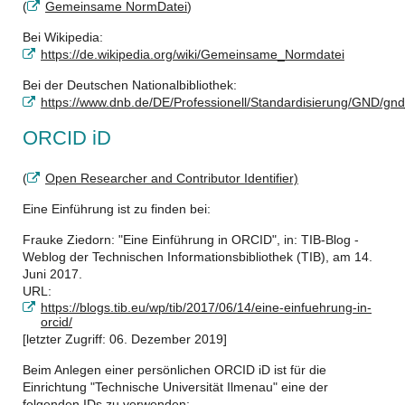
(
Gemeinsame NormDatei
)
Bei Wikipedia:
https://de.wikipedia.org/wiki/Gemeinsame_Normdatei
Bei der Deutschen Nationalbibliothek:
https://www.dnb.de/DE/Professionell/Standardisierung/GND/gn
ORCID iD
(
Open Researcher and Contributor Identifier)
Eine Einführung ist zu finden bei:
Frauke Ziedorn: "Eine Einführung in ORCID", in: TIB-Blog -
Weblog der Technischen Informationsbibliothek (TIB), am 14.
Juni 2017.
URL:
https://blogs.tib.eu/wp/tib/2017/06/14/eine-einfuehrung-in-
orcid/
[letzter Zugriff: 06. Dezember 2019]
Beim Anlegen einer persönlichen ORCID iD ist für die
Einrichtung "Technische Universität Ilmenau" eine der
folgenden IDs zu verwenden: