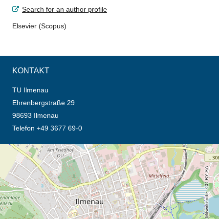
Search for an author profile
Elsevier (Scopus)
KONTAKT
TU Ilmenau
Ehrenbergstraße 29
98693 Ilmenau
Telefon +49 3677 69-0
Öffnet die Anfahrtsbeschreibung in neuem Tab (Karte)
© OpenStreetMap-Mitwirkende, CC BY-SA