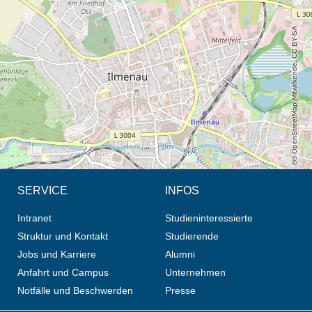
Öffnet die Anfahrtsbeschreibung in neuem Tab (Karte)
© OpenStreetMap-Mitwirkende, CC BY-SA
SERVICE
INFOS
Intranet
Studieninteressierte
Struktur und Kontakt
Studierende
Jobs und Karriere
Alumni
Anfahrt und Campus
Unternehmen
Notfälle und Beschwerden
Presse