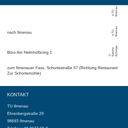
u
T
U
Il
m
e
n
a
u
T
U
Il
m
e
n
a
nach Ilmenau
e
S
a
bi
n
e
S
c
h
e
r
g
Büro Am Helmholtzring 1
zum Ilmenauer Fass, Schortestraße 57 (Richtung Restaurant
Zur Schortemühle)
KONTAKT
TU Ilmenau
Ehrenbergstraße 29
98693 Ilmenau