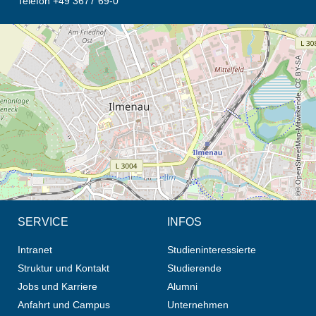
Telefon +49 3677 69-0
Öffnet die Anfahrtsbeschreibung in neuem Tab (Karte)
© OpenStreetMap-Mitwirkende, CC BY-SA
SERVICE
INFOS
Intranet
Studieninteressierte
Struktur und Kontakt
Studierende
Jobs und Karriere
Alumni
Anfahrt und Campus
Unternehmen