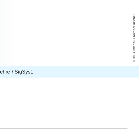
@TU Ilmenau / Michael Reichel
ehre
SigSys1