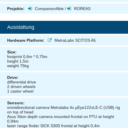
Projekte:
CompanionAble
/
ROREAS
Ausstattung
Hardware Platform:
MetraLabs SCITOS A5
Size:
footprint 0,6m * 0,75m
height 1,5m
weight 75kg
Drive:
differential drive
2 driven wheels
1 castor wheel
Sensors:
omnidirectional camera Metralabs 4x µEye122xLE-C (USB) rig
on top of head
Asus Xtion depth camera mounted frontal on PTU at height
0,94m
laser range finder SICK S300 frontal at height 0,4m