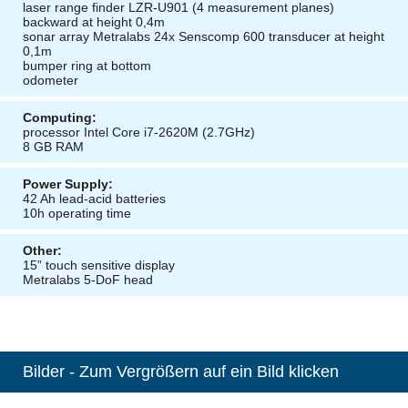
laser range finder LZR-U901 (4 measurement planes)
backward at height 0,4m
sonar array Metralabs 24x Senscomp 600 transducer at height
0,1m
bumper ring at bottom
odometer
Computing:
processor Intel Core i7-2620M (2.7GHz)
8 GB RAM
Power Supply:
42 Ah lead-acid batteries
10h operating time
Other:
15” touch sensitive display
Metralabs 5-DoF head
Bilder - Zum Vergrößern auf ein Bild klicken