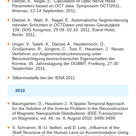
Dietzel, A., Nagel, E.: Calculation of Optic Nerve Head
Parameters based on OCT data. Symposium OCTI2011,
Ilmenau, 12-14 September, 2011;
Dietzel, A., Walz, K., Nagel, E.: Automatische Segmentierung
retinaler Schichten in OCTDaten und deren Genauigkeit.
109. DOG Kongress, 29.09.-02.10. 2011, Estrel Hotel,
Berlin, 2011;
Unger, V., Saleh, K., Dietzel, A., Heydenreich, D.,
Großjohann, R., Jürgens, C., Tost, F., Haueisen, J.: Neues
Verfahren zur Augeninnendruckmessung unter
Berücksichtigung biomechanischer Eigenschaften der
Kornea. 45. Jahrestagung der DGBMT, Freiburg, 27-30
September, 2011;
Silbermedaille bei der IENA 2011
2010
Baumgarten, D., Haueisen J.: A Spatio-Temporal Approach
for the Solution of the Inverse Problem in the Reconstruction
of Magnetic Nanoparticle Distributions. IEEE Transactions
on Magnetics, vol. 46, no. 8, August 2010: 3496-3499;
S. Schramm, B.-U. Seifert, und D. Link, „Influence of the
Shell Structure of the Human Lens on Accommodation Using