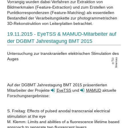
Vorrangig wurden dabei Verfahren zur Extraktion von
Bildmerkmalen (Feature-Extraction) und zum Erstellen von
Punktkorrespondenzen (Feature-Matching) als essentiellen
Bestandteil der Verarbeitungskette zur photogrammetrischen
3D-Rekonstruktion von Leiterplatten betrachtet.
19.11.2015 - EyeTSS & MAMUD-Mitarbeiter auf
der DGBMT Jahrestagung BMT 2015
Untersuchung zur transkraniellen elektrischen Stimulation des
Auges
T
U
-
Il
m
e
n
a
u
Auf der DGBMT Jahrestagung BMT 2015 präsentierten
Mitarbeiter der Projekte
EyeTSS
und
MAMUD
aktuelle
Forschungsergebnisse:
S. Freitag: Effects of pulsed anodal transcranial electrical
stimulation at the eye
M. Klemm: Limits and abilities of a fluorescence lifetime based
approach to separate two fluorescent layers