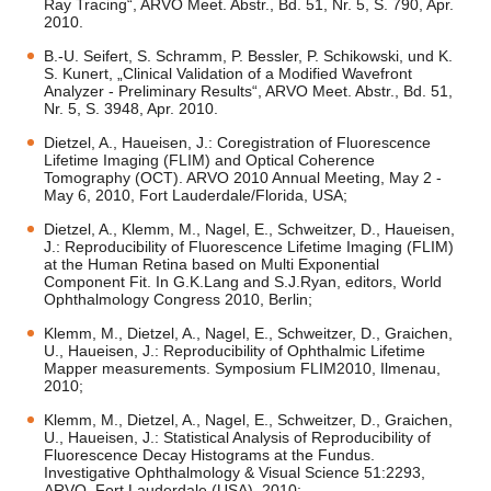
Ray Tracing“, ARVO Meet. Abstr., Bd. 51, Nr. 5, S. 790, Apr.
2010.
B.-U. Seifert, S. Schramm, P. Bessler, P. Schikowski, und K.
S. Kunert, „Clinical Validation of a Modified Wavefront
Analyzer - Preliminary Results“, ARVO Meet. Abstr., Bd. 51,
Nr. 5, S. 3948, Apr. 2010.
Dietzel, A., Haueisen, J.: Coregistration of Fluorescence
Lifetime Imaging (FLIM) and Optical Coherence
Tomography (OCT). ARVO 2010 Annual Meeting, May 2 -
May 6, 2010, Fort Lauderdale/Florida, USA;
Dietzel, A., Klemm, M., Nagel, E., Schweitzer, D., Haueisen,
J.: Reproducibility of Fluorescence Lifetime Imaging (FLIM)
at the Human Retina based on Multi Exponential
Component Fit. In G.K.Lang and S.J.Ryan, editors, World
Ophthalmology Congress 2010, Berlin;
Klemm, M., Dietzel, A., Nagel, E., Schweitzer, D., Graichen,
U., Haueisen, J.: Reproducibility of Ophthalmic Lifetime
Mapper measurements. Symposium FLIM2010, Ilmenau,
2010;
Klemm, M., Dietzel, A., Nagel, E., Schweitzer, D., Graichen,
U., Haueisen, J.: Statistical Analysis of Reproducibility of
Fluorescence Decay Histograms at the Fundus.
Investigative Ophthalmology & Visual Science 51:2293,
ARVO, Fort Lauderdale (USA), 2010;