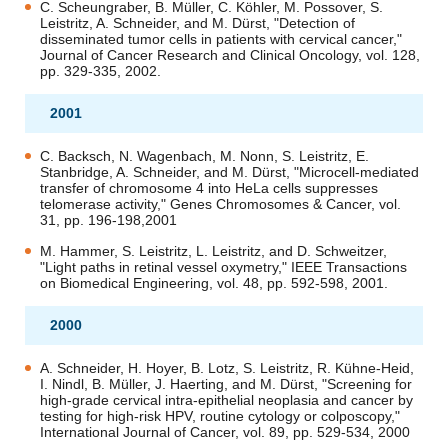
C. Scheungraber, B. Müller, C. Köhler, M. Possover, S.
Leistritz, A. Schneider, and M. Dürst, "Detection of
disseminated tumor cells in patients with cervical cancer,"
Journal of Cancer Research and Clinical Oncology, vol. 128,
pp. 329-335, 2002.
2001
C. Backsch, N. Wagenbach, M. Nonn, S. Leistritz, E.
Stanbridge, A. Schneider, and M. Dürst, "Microcell-mediated
transfer of chromosome 4 into HeLa cells suppresses
telomerase activity," Genes Chromosomes & Cancer, vol.
31, pp. 196-198,2001
M. Hammer, S. Leistritz, L. Leistritz, and D. Schweitzer,
"Light paths in retinal vessel oxymetry," IEEE Transactions
on Biomedical Engineering, vol. 48, pp. 592-598, 2001.
2000
A. Schneider, H. Hoyer, B. Lotz, S. Leistritz, R. Kühne-Heid,
I. Nindl, B. Müller, J. Haerting, and M. Dürst, "Screening for
high-grade cervical intra-epithelial neoplasia and cancer by
testing for high-risk HPV, routine cytology or colposcopy,"
International Journal of Cancer, vol. 89, pp. 529-534, 2000