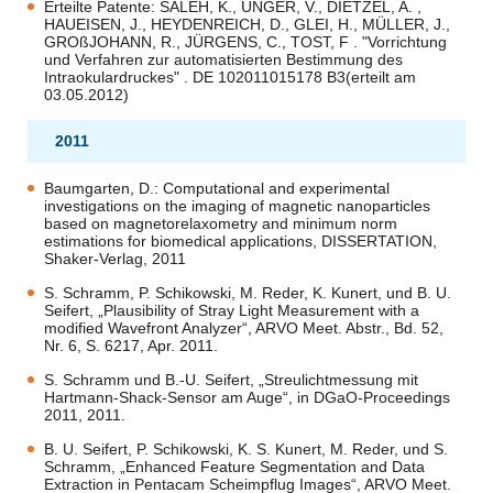
Erteilte Patente: SALEH, K., UNGER, V., DIETZEL, A. ,
HAUEISEN, J., HEYDENREICH, D., GLEI, H., MÜLLER, J.,
GROßJOHANN, R., JÜRGENS, C., TOST, F . "Vorrichtung
und Verfahren zur automatisierten Bestimmung des
Intraokulardruckes" . DE 102011015178 B3(erteilt am
03.05.2012)
2011
Baumgarten, D.: Computational and experimental
investigations on the imaging of magnetic nanoparticles
based on magnetorelaxometry and minimum norm
estimations for biomedical applications, DISSERTATION,
Shaker-Verlag, 2011
S. Schramm, P. Schikowski, M. Reder, K. Kunert, und B. U.
Seifert, „Plausibility of Stray Light Measurement with a
modified Wavefront Analyzer“, ARVO Meet. Abstr., Bd. 52,
Nr. 6, S. 6217, Apr. 2011.
S. Schramm und B.-U. Seifert, „Streulichtmessung mit
Hartmann-Shack-Sensor am Auge“, in DGaO-Proceedings
2011, 2011.
B. U. Seifert, P. Schikowski, K. S. Kunert, M. Reder, und S.
Schramm, „Enhanced Feature Segmentation and Data
Extraction in Pentacam Scheimpflug Images“, ARVO Meet.