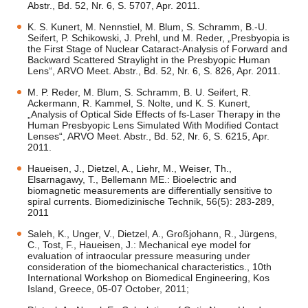
Abstr., Bd. 52, Nr. 6, S. 5707, Apr. 2011.
K. S. Kunert, M. Nennstiel, M. Blum, S. Schramm, B.-U.
Seifert, P. Schikowski, J. Prehl, und M. Reder, „Presbyopia is
the First Stage of Nuclear Cataract-Analysis of Forward and
Backward Scattered Straylight in the Presbyopic Human
Lens“, ARVO Meet. Abstr., Bd. 52, Nr. 6, S. 826, Apr. 2011.
M. P. Reder, M. Blum, S. Schramm, B. U. Seifert, R.
Ackermann, R. Kammel, S. Nolte, und K. S. Kunert,
„Analysis of Optical Side Effects of fs-Laser Therapy in the
Human Presbyopic Lens Simulated With Modified Contact
Lenses“, ARVO Meet. Abstr., Bd. 52, Nr. 6, S. 6215, Apr.
2011.
Haueisen, J., Dietzel, A., Liehr, M., Weiser, Th.,
Elsarnagawy, T., Bellemann ME.: Bioelectric and
biomagnetic measurements are differentially sensitive to
spiral currents. Biomedizinische Technik, 56(5): 283-289,
2011
Saleh, K., Unger, V., Dietzel, A., Großjohann, R., Jürgens,
C., Tost, F., Haueisen, J.: Mechanical eye model for
evaluation of intraocular pressure measuring under
consideration of the biomechanical characteristics., 10th
International Workshop on Biomedical Engineering, Kos
Island, Greece, 05-07 October, 2011;