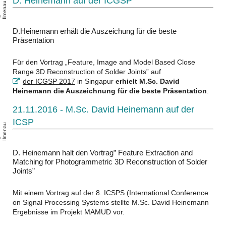
D. Heinemann auf der ICGSP
u
T
U
-
l
m
e
n
a
D.Heinemann erhält die Auszeichung für die beste
Präsentation
Für den Vortrag „Feature, Image and Model Based Close
Range 3D Reconstruction of Solder Joints” auf
der ICGSP 2017
in Singapur
erhielt M.Sc. David
Heinemann die Auszeichnung für die beste Präsentation
.
21.11.2016 - M.Sc. David Heinemann auf der
ICSP
u
T
U
-
l
m
e
n
a
D. Heinemann halt den Vortrag” Feature Extraction and
Matching for Photogrammetric 3D Reconstruction of Solder
Joints”
Mit einem Vortrag auf der 8. ICSPS (International Conference
on Signal Processing Systems stellte M.Sc. David Heinemann
Ergebnisse im Projekt MAMUD vor.