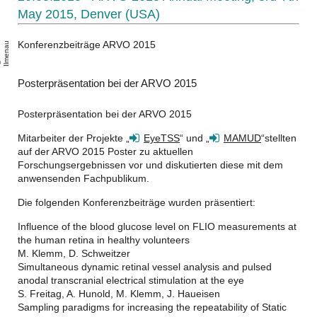
May 2015, Denver (USA)
Konferenzbeiträge ARVO 2015
u
T
U
-
l
m
e
n
a
Posterpräsentation bei der ARVO 2015
Posterpräsentation bei der ARVO 2015
Mitarbeiter der Projekte „
EyeTSS
“ und „
MAMUD
“stellten
auf der ARVO 2015 Poster zu aktuellen
Forschungsergebnissen vor und diskutierten diese mit dem
anwensenden Fachpublikum.
Die folgenden Konferenzbeiträge wurden präsentiert:
Influence of the blood glucose level on FLIO measurements at
the human retina in healthy volunteers
M. Klemm, D. Schweitzer
Simultaneous dynamic retinal vessel analysis and pulsed
anodal transcranial electrical stimulation at the eye
S. Freitag, A. Hunold, M. Klemm, J. Haueisen
Sampling paradigms for increasing the repeatability of Static