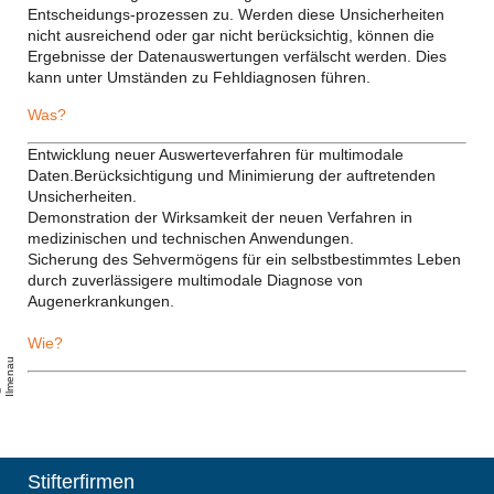
Entscheidungs-prozessen zu. Werden diese Unsicherheiten
nicht ausreichend oder gar nicht berücksichtig, können die
Ergebnisse der Datenauswertungen verfälscht werden. Dies
kann unter Umständen zu Fehldiagnosen führen.
Was?
Entwicklung neuer Auswerteverfahren für multimodale
Daten.Berücksichtigung und Minimierung der auftretenden
Unsicherheiten.
Demonstration der Wirksamkeit der neuen Verfahren in
medizinischen und technischen Anwendungen.
Sicherung des Sehvermögens für ein selbstbestimmtes Leben
durch zuverlässigere multimodale Diagnose von
Augenerkrankungen.
Wie?
u
T
U
-
l
m
e
n
a
Stifterfirmen