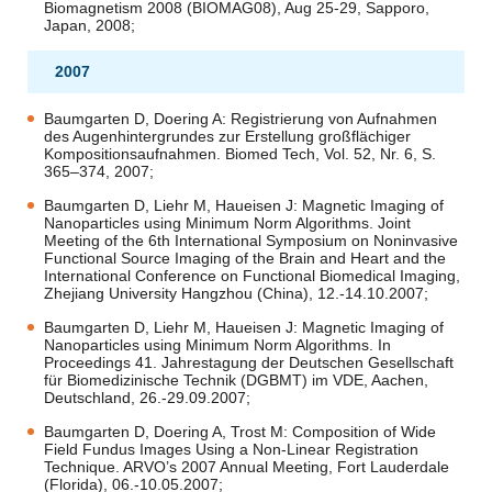
Biomagnetism 2008 (BIOMAG08), Aug 25-29, Sapporo,
Japan, 2008;
2007
Baumgarten D, Doering A: Registrierung von Aufnahmen
des Augenhintergrundes zur Erstellung großflächiger
Kompositionsaufnahmen. Biomed Tech, Vol. 52, Nr. 6, S.
365–374, 2007;
Baumgarten D, Liehr M, Haueisen J: Magnetic Imaging of
Nanoparticles using Minimum Norm Algorithms. Joint
Meeting of the 6th International Symposium on Noninvasive
Functional Source Imaging of the Brain and Heart and the
International Conference on Functional Biomedical Imaging,
Zhejiang University Hangzhou (China), 12.-14.10.2007;
Baumgarten D, Liehr M, Haueisen J: Magnetic Imaging of
Nanoparticles using Minimum Norm Algorithms. In
Proceedings 41. Jahrestagung der Deutschen Gesellschaft
für Biomedizinische Technik (DGBMT) im VDE, Aachen,
Deutschland, 26.-29.09.2007;
Baumgarten D, Doering A, Trost M: Composition of Wide
Field Fundus Images Using a Non-Linear Registration
Technique. ARVO’s 2007 Annual Meeting, Fort Lauderdale
(Florida), 06.-10.05.2007;