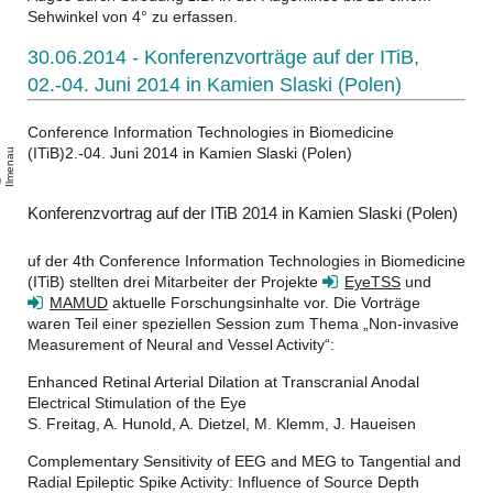
Sehwinkel von 4° zu erfassen.
30.06.2014 - Konferenzvorträge auf der ITiB,
02.-04. Juni 2014 in Kamien Slaski (Polen)
Conference Information Technologies in Biomedicine
(ITiB)2.-04. Juni 2014 in Kamien Slaski (Polen)
u
T
U
-
l
m
e
n
a
Konferenzvortrag auf der ITiB 2014 in Kamien Slaski (Polen)
uf der 4th Conference Information Technologies in Biomedicine
(ITiB) stellten drei Mitarbeiter der Projekte
EyeTSS
und
MAMUD
aktuelle Forschungsinhalte vor. Die Vorträge
waren Teil einer speziellen Session zum Thema „Non-invasive
Measurement of Neural and Vessel Activity“:
Enhanced Retinal Arterial Dilation at Transcranial Anodal
Electrical Stimulation of the Eye
S. Freitag, A. Hunold, A. Dietzel, M. Klemm, J. Haueisen
Complementary Sensitivity of EEG and MEG to Tangential and
Radial Epileptic Spike Activity: Influence of Source Depth