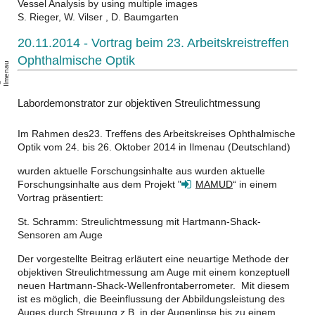
Vessel Analysis by using multiple images
S. Rieger, W. Vilser , D. Baumgarten
20.11.2014 - Vortrag beim 23. Arbeitskreistreffen
Ophthalmische Optik
u
T
U
-
l
m
e
n
a
Labordemonstrator zur objektiven Streulichtmessung
Im Rahmen des23. Treffens des Arbeitskreises Ophthalmische
Optik vom 24. bis 26. Oktober 2014 in Ilmenau (Deutschland)
wurden aktuelle Forschungsinhalte aus wurden aktuelle
Forschungsinhalte aus dem Projekt "
MAMUD
“ in einem
Vortrag präsentiert:
St. Schramm: Streulichtmessung mit Hartmann-Shack-
Sensoren am Auge
Der vorgestellte Beitrag erläutert eine neuartige Methode der
objektiven Streulichtmessung am Auge mit einem konzeptuell
neuen Hartmann-Shack-Wellenfrontaberrometer. Mit diesem
ist es möglich, die Beeinflussung der Abbildungsleistung des
Auges durch Streuung z.B. in der Augenlinse bis zu einem