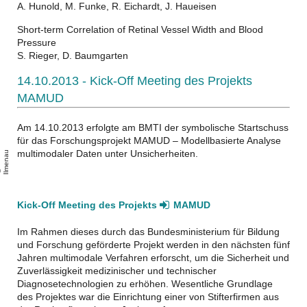
A. Hunold, M. Funke, R. Eichardt, J. Haueisen
Short-term Correlation of Retinal Vessel Width and Blood
Pressure
S. Rieger, D. Baumgarten
14.10.2013 - Kick-Off Meeting des Projekts
MAMUD
Am 14.10.2013 erfolgte am BMTI der symbolische Startschuss
für das Forschungsprojekt MAMUD – Modellbasierte Analyse
multimodaler Daten unter Unsicherheiten.
u
T
U
-
l
m
e
n
a
Kick-Off Meeting des Projekts
MAMUD
Im Rahmen dieses durch das Bundesministerium für Bildung
und Forschung geförderte Projekt werden in den nächsten fünf
Jahren multimodale Verfahren erforscht, um die Sicherheit und
Zuverlässigkeit medizinischer und technischer
Diagnosetechnologien zu erhöhen. Wesentliche Grundlage
des Projektes war die Einrichtung einer von Stifterfirmen aus