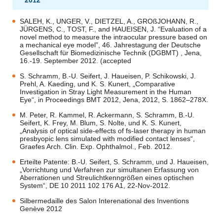
2012
SALEH, K., UNGER, V., DIETZEL, A., GROßJOHANN, R.,
JÜRGENS, C., TOST, F., and HAUEISEN, J. “Evaluation of a
novel method to measure the intraocular pressure based on
a mechanical eye model”, 46. Jahrestagung der Deutsche
Gesellschaft für Biomedizinische Technik (DGBMT) , Jena,
16.-19. September 2012. (accepted
S. Schramm, B.-U. Seifert, J. Haueisen, P. Schikowski, J.
Prehl, A. Kaeding, und K. S. Kunert, „Comparative
Investigation in Stray Light Measurement in the Human
Eye“, in Proceedings BMT 2012, Jena, 2012, S. 1862–278X.
M. Peter, R. Kammel, R. Ackermann, S. Schramm, B.-U.
Seifert, K. Frey, M. Blum, S. Nolte, und K. S. Kunert,
„Analysis of optical side-effects of fs-laser therapy in human
presbyopic lens simulated with modified contact lenses“,
Graefes Arch. Clin. Exp. Ophthalmol., Feb. 2012.
Erteilte Patente: B.-U. Seifert, S. Schramm, und J. Haueisen,
„Vorrichtung und Verfahren zur simultanen Erfassung von
Aberrationen und Streulichtkenngrößen eines optischen
System“, DE 10 2011 102 176 A1, 22-Nov-2012.
Silbermedaille des Salon Interenational des Inventions
Genève 2012