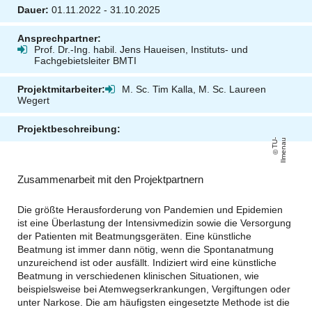
Dauer:
01.11.2022 - 31.10.2025
Ansprechpartner:
Prof. Dr.-Ing. habil. Jens Haueisen, Instituts- und
Fachgebietsleiter BMTI
Projektmitarbeiter:
M. Sc. Tim Kalla
, M. Sc. Laureen
Wegert
Projektbeschreibung:
T
U
-
Il
m
e
n
a
u
Zusammenarbeit mit den Projektpartnern
Die größte Herausforderung von Pandemien und Epidemien
ist eine Überlastung der Intensivmedizin sowie die Versorgung
der Patienten mit Beatmungsgeräten. Eine künstliche
Beatmung ist immer dann nötig, wenn die Spontanatmung
unzureichend ist oder ausfällt. Indiziert wird eine künstliche
Beatmung in verschiedenen klinischen Situationen, wie
beispielsweise bei Atemwegserkrankungen, Vergiftungen oder
unter Narkose. Die am häufigsten eingesetzte Methode ist die