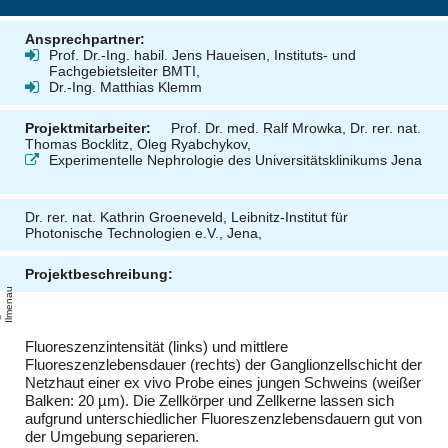
Ansprechpartner:
Prof. Dr.-Ing. habil. Jens Haueisen, Instituts- und
Fachgebietsleiter BMTI,
Dr.-Ing. Matthias Klemm
Projektmitarbeiter:
Prof. Dr. med. Ralf Mrowka, Dr. rer. nat.
Thomas Bocklitz, Oleg Ryabchykov,
Experimentelle Nephrologie des Universitätsklinikums Jena
Dr. rer. nat. Kathrin Groeneveld, Leibnitz-Institut für
Photonische Technologien e.V., Jena,
Projektbeschreibung:
u
T
U
-
l
m
e
n
a
Fluoreszenzintensität (links) und mittlere
Fluoreszenzlebensdauer (rechts) der Ganglionzellschicht der
Netzhaut einer ex vivo Probe eines jungen Schweins (weißer
Balken: 20 µm). Die Zellkörper und Zellkerne lassen sich
aufgrund unterschiedlicher Fluoreszenzlebensdauern gut von
der Umgebung separieren.