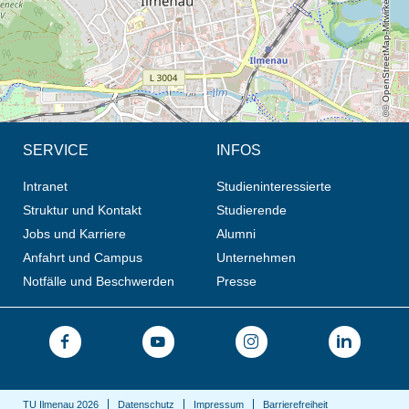
© OpenStreetMap-Mitwirkende, CC BY-SA
SERVICE
INFOS
Intranet
Studieninteressierte
Struktur und Kontakt
Studierende
Jobs und Karriere
Alumni
Anfahrt und Campus
Unternehmen
Notfälle und Beschwerden
Presse
TU Ilmenau 2026
Datenschutz
Impressum
Barrierefreiheit