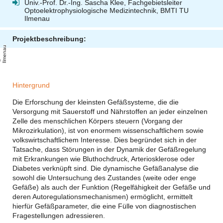
Univ.-Prof. Dr.-Ing. Sascha Klee, Fachgebietsleiter
Optoelektrophysiologische Medizintechnik, BMTI TU
Ilmenau
Projektbeschreibung:
u
T
U
-
l
m
e
n
a
Hintergrund
Die Erforschung der kleinsten Gefäßsysteme, die die
Versorgung mit Sauerstoff und Nährstoffen an jeder einzelnen
Zelle des menschlichen Körpers steuern (Vorgang der
Mikrozirkulation), ist von enormem wissenschaftlichem sowie
volkswirtschaftlichem Interesse. Dies begründet sich in der
Tatsache, dass Störungen in der Dynamik der Gefäßregelung
mit Erkrankungen wie Bluthochdruck, Arteriosklerose oder
Diabetes verknüpft sind. Die dynamische Gefäßanalyse die
sowohl die Untersuchung des Zustandes (weite oder enge
Gefäße) als auch der Funktion (Regelfähigkeit der Gefäße und
deren Autoregulationsmechanismen) ermöglicht, ermittelt
hierfür Gefäßparameter, die eine Fülle von diagnostischen
Fragestellungen adressieren.