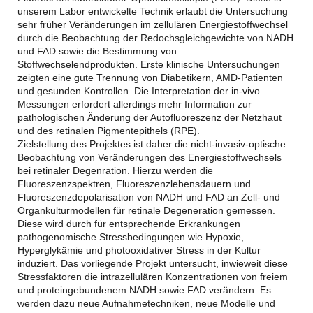
unserem Labor entwickelte Technik erlaubt die Untersuchung
sehr früher Veränderungen im zellulären Energiestoffwechsel
durch die Beobachtung der Redochsgleichgewichte von NADH
und FAD sowie die Bestimmung von
Stoffwechselendprodukten. Erste klinische Untersuchungen
zeigten eine gute Trennung von Diabetikern, AMD-Patienten
und gesunden Kontrollen. Die Interpretation der in-vivo
Messungen erfordert allerdings mehr Information zur
pathologischen Änderung der Autofluoreszenz der Netzhaut
und des retinalen Pigmentepithels (RPE).
Zielstellung des Projektes ist daher die nicht-invasiv-optische
Beobachtung von Veränderungen des Energiestoffwechsels
bei retinaler Degenration. Hierzu werden die
Fluoreszenzspektren, Fluoreszenzlebensdauern und
Fluoreszenzdepolarisation von NADH und FAD an Zell- und
Organkulturmodellen für retinale Degeneration gemessen.
Diese wird durch für entsprechende Erkrankungen
pathogenomische Stressbedingungen wie Hypoxie,
Hyperglykämie und photooxidativer Stress in der Kultur
induziert. Das vorliegende Projekt untersucht, inwieweit diese
Stressfaktoren die intrazellulären Konzentrationen von freiem
und proteingebundenem NADH sowie FAD verändern. Es
werden dazu neue Aufnahmetechniken, neue Modelle und