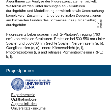
Algorithmen zur Analyse der Fluoreszenzdaten entwickelt.
Weiterhin werden Untersuchungen an Zellkulturen
durchgeführt und Modellierung entwickelt sowie Untersuchung
komplexerer Zusammenhänge bei retinalen Degenerationen
am kultivierten Fundus des Schweineauges (Organkultur)
u
T
U
-
Il
m
e
n
a
durchgeführt.
Fluoreszenz Lebensdauern nach 2-Photon-Anregung (760
nm) von retinalen Strukturen. Emission bei 500-550 nm (linke
Spalte) und 550-700 nm (rechte Spalte): Nervenfasern (a, b),
Ganglionzellen (c, d), innere Körnerschicht (e, f),
Photorezeptoren (i, j) and retinales Pigmentepithelium (RPE;
k, l).
Projektpartner
Experimentelle
Ophthalmologie,
Augenklinik des
Universitätsklinikums