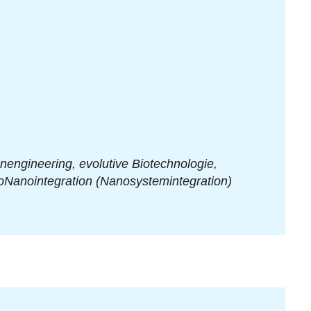
engineering, evolutive Biotechnologie,
roNanointegration (Nanosystemintegration)