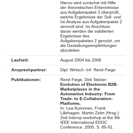
Hierzu wird zunächst mit Hilfe
der theoretischen Erkenntnisse
aus Aufgabenpaket 3 überprüft,
welche Ergebnisse der Soll- und
Ist-Analyse aus Aufgabenpaket 2
sinnvoll sind. Im Anschluss
daran werden die validierten
Ergebnisse des
Aufgabenpaketes 2 genutzt, um
die Gestaltungsempfehlungen
abzuleiten.
Laufzeit:
August 2004 bis 2006
Ansprechpartner:
Dipl. Wirtsch.-Inf. René Fiege
Publikationen:
René Fiege, Dirk Stelzer:
Evolution of Electronic B2B-
Marketplaces in the
Automotive Industry: From
Trade- to E-Collaboration-
Platforms.
In: Lea Kutvonen, Frank
Lillehagen, Martin Zelm (Hrsg.):
2nd Interop workshop at the 9th
IEEE International EDOC
Conference. 2005, S. 85-91.