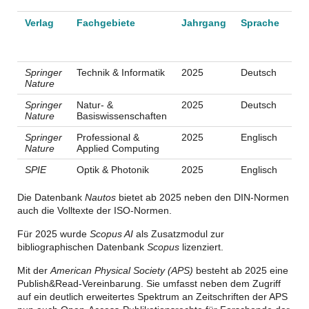
Verlag
Fachgebiete
Jahrgang
Sprache
An
Tit
Springer
Technik & Informatik
2025
Deutsch
ca.
Nature
Springer
Natur- &
2025
Deutsch
ca.
Nature
Basiswissenschaften
Springer
Professional &
2025
Englisch
ca.
Nature
Applied Computing
SPIE
Optik & Photonik
2025
Englisch
ca.
Die Datenbank
Nautos
bietet ab 2025 neben den DIN-Normen
auch die Volltexte der ISO-Normen.
Für 2025 wurde
Scopus AI
als Zusatzmodul zur
bibliographischen Datenbank
Scopus
lizenziert.
Mit der
American Physical Society (APS)
besteht ab 2025 eine
Publish&Read-Vereinbarung. Sie umfasst neben dem Zugriff
auf ein deutlich erweitertes Spektrum an Zeitschriften der APS