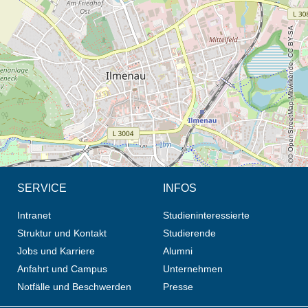
Öffnet die Anfahrtsbeschreibung in neuem Tab (Karte)
© OpenStreetMap-Mitwirkende, CC BY-SA
SERVICE
INFOS
Intranet
Studieninteressierte
Struktur und Kontakt
Studierende
Jobs und Karriere
Alumni
Anfahrt und Campus
Unternehmen
Notfälle und Beschwerden
Presse