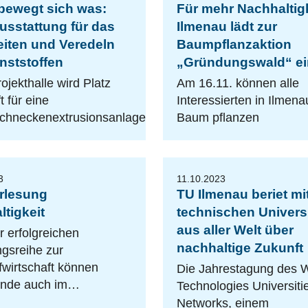
 bewegt sich was:
Für mehr Nachhaltigk
usstattung für das
Ilmenau lädt zur
eiten und Veredeln
Baumpflanzaktion
nststoffen
„Gründungswald“ ei
rojekthalle wird Platz
Am 16.11. können alle
t für eine
Interessierten in Ilmena
chneckenextrusionsanlage
Baum pflanzen
3
11.10.2023
rlesung
TU Ilmenau beriet mi
tigkeit
technischen Univers
aus aller Welt über
 erfolgreichen
nachhaltige Zukunft
gsreihe zur
fwirtschaft können
Die Jahrestagung des 
ende auch im…
Technologies Universiti
Networks, einem