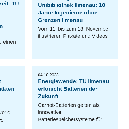
eit: TU
Unibibliothek Ilmenau: 10
Jahre Ingenieure ohne
Grenzen Ilmenau
n
Vom 11. bis zum 18. November
iStockphoto/Who_I_am
illustrieren Plakate und Videos
u einen
C
h
ri
s
Li
e
b
ol
d
04.10.2023
t
Energiewende: TU Ilmenau
itäten
erforscht Batterien der
Zukunft
Carnot-Batterien gelten als
innovative
World
Batteriespeichersysteme für…
es