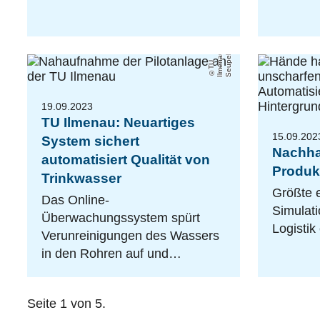
a
a
el
T
U
Il
m
e
n
u
/
M
a
r
S
e
u
p
19.09.2023
TU Ilmenau: Neuartiges
15.09.202
System sichert
Nachhal
automatisiert Qualität von
Produk
Trinkwasser
Größte 
Das Online-
Simulati
Überwachungssystem spürt
Logistik
Verunreinigungen des Wassers
in den Rohren auf und…
Seite 1 von 5.