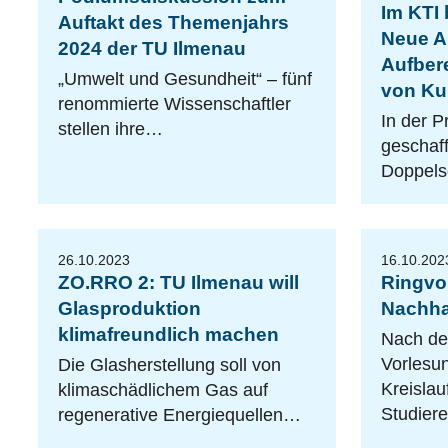
Im KTI
Auftakt des Themenjahrs
Neue A
2024 der TU Ilmenau
Aufber
„Umwelt und Gesundheit“ – fünf
von Ku
renommierte Wissenschaftler
In der P
stellen ihre…
geschaff
A
d
o
b
e
o
c
k
-
al
e
xl
u
ki
Doppels
S
t
n
26.10.2023
16.10.202
ZO.RRO 2: TU Ilmenau will
Ringvo
Glasproduktion
Nachhal
klimafreundlich machen
Nach der
Vorlesun
Die Glasherstellung soll von
Kreislau
klimaschädlichem Gas auf
Studier
regenerative Energiequellen…