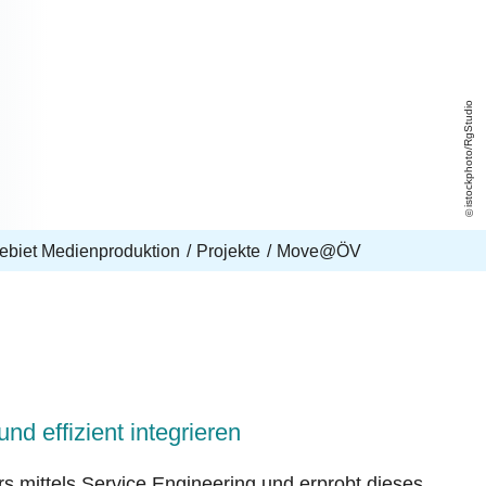
istockphoto/RgStudio
ebiet Medienproduktion
Projekte
Move@ÖV
und effizient integrieren
rs mittels Service Engineering und erprobt dieses