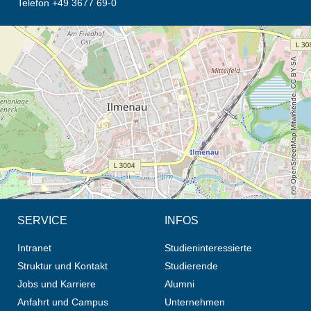
Telefon +49 3677 69-0
Öffnet die Anfahrtsbeschreibung in neuem Tab (Karte)
© OpenStreetMap-Mitwirkende, CC BY-SA
SERVICE
INFOS
Intranet
Studieninteressierte
Struktur und Kontakt
Studierende
Jobs und Karriere
Alumni
Anfahrt und Campus
Unternehmen