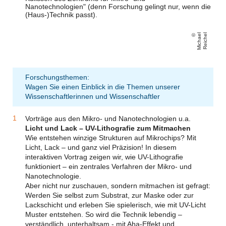
Nanotechnologien"
(denn Forschung gelingt nur, wenn die
(Haus-)Technik passt).
Mi
c
h
a
el
R
ei
c
h
el
Forschungsthemen:
Wagen Sie einen Einblick in die Themen unserer
Wissenschaftlerinnen und Wissenschaftler
Vorträge aus den Mikro- und Nanotechnologien u.a.
Licht und Lack – UV-Lithografie zum Mitmachen
Wie entstehen winzige Strukturen auf Mikrochips? Mit
Licht, Lack – und ganz viel Präzision! In diesem
interaktiven Vortrag zeigen wir, wie UV-Lithografie
funktioniert – ein zentrales Verfahren der Mikro- und
Nanotechnologie.
Aber nicht nur zuschauen, sondern mitmachen ist gefragt:
Werden Sie selbst zum Substrat, zur Maske oder zur
Lackschicht und erleben Sie spielerisch, wie mit UV-Licht
Muster entstehen. So wird die Technik lebendig –
verständlich, unterhaltsam - mit Aha-Effekt und