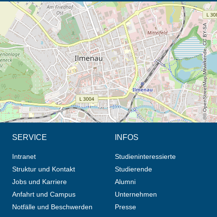
Öffnet die Anfahrtsbeschreibung in neuem Tab (Karte)
© OpenStreetMap-Mitwirkende, CC BY-SA
SERVICE
INFOS
Intranet
Studieninteressierte
Struktur und Kontakt
Studierende
Jobs und Karriere
Alumni
Anfahrt und Campus
Unternehmen
Notfälle und Beschwerden
Presse