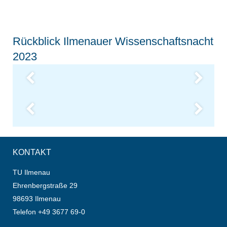
Rückblick Ilmenauer Wissenschaftsnacht
2023
L
Previous
Next
L
Previous
Next
KONTAKT
TU Ilmenau
Ehrenbergstraße 29
98693 Ilmenau
Telefon +49 3677 69-0