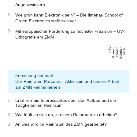
Augenzwinkern.
Wie grün kann Elektronik sein? – Die Ilmenau School of
Green Electronics stellt sich vor
Mit europäischer Förderung zu höchster Präzision – UV-
Lithografie am ZMN
T
U
Il
m
e
n
a
u
/
S
a
r
a
h
G
ü
n
t
h
e
r
-
M
üll
e
r
Forschung hautnah:
Der Reinraum-Parcours - Aktiv sein und unsere Arbeit
am ZMN kennenlernen
Erfahren Sie Interessantes über den Aufbau und die
Tätigkeiten im Reinraum
Wie fühlt es sich an, in einem Reinraum zu arbeiten?
An was wird im Reinraum des ZMN gearbeitet?