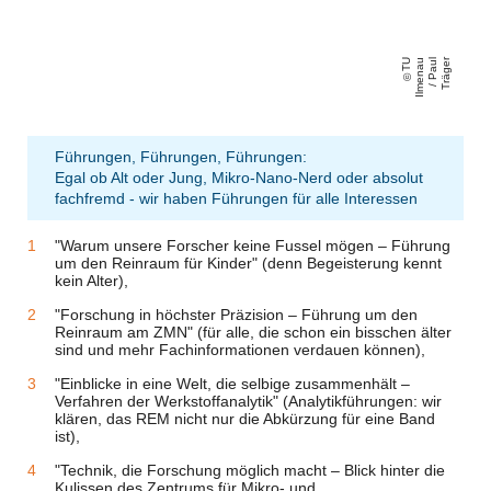
T
U
Il
m
e
n
a
u
/
P
a
ul
T
r
ä
g
e
r
Führungen, Führungen, Führungen:
Egal ob Alt oder Jung, Mikro-Nano-Nerd oder absolut
fachfremd - wir haben Führungen für alle Interessen
"Warum unsere Forscher keine Fussel mögen – Führung
um den Reinraum für Kinder
" (denn Begeisterung kennt
kein Alter),
"Forschung in höchster Präzision – Führung um den
Reinraum am ZMN"
(für alle, die schon ein bisschen älter
sind und mehr Fachinformationen verdauen können),
"Einblicke in eine Welt, die selbige zusammenhält –
Verfahren der Werkstoffanalytik"
(Analytikführungen: wir
klären, das REM nicht nur die Abkürzung für eine Band
ist),
"Technik, die Forschung möglich macht – Blick hinter die
Kulissen des Zentrums für Mikro- und