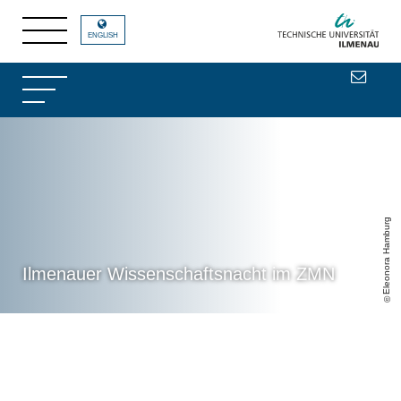
ENGLISH
Eleonora Hamburg
Ilmenauer Wissenschaftsnacht im ZMN