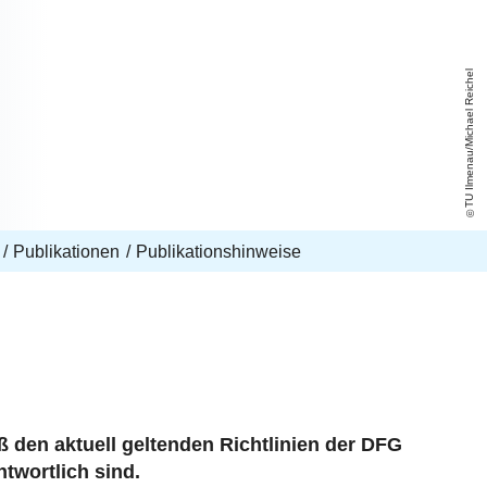
TU Ilmenau/Michael Reichel
Publikationen
Publikationshinweise
ß den aktuell geltenden Richtlinien der DFG
wortlich sind.