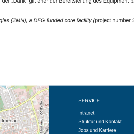
d der
„Dank“
gilt eher der Bereitstellung des Equipment b
ies (ZMN), a DFG-funded core facility (
project number
eschreibung in neuem
SERVICE
© OpenStreetMap-Mitwirkende, CC BY-SA
Intranet
Struktur und Kontakt
Jobs und Karriere