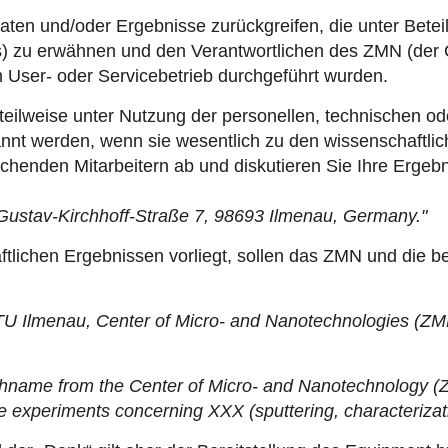
aten und/oder Ergebnisse zurückgreifen, die unter Betei
 zu erwähnen und den Verantwortlichen des ZMN (der Cor
m User- oder Servicebetrieb durchgeführt wurden.
r teilweise unter Nutzung der personellen, technischen
nannt werden, wenn sie wesentlich zu den wissenschaftl
chenden Mitarbeitern ab und diskutieren Sie Ihre Ergebn
Gustav-Kirchhoff-Straße 7, 98693 Ilmenau, Germany."
aftlichen Ergebnissen vorliegt, sollen das ZMN und die
U Ilmenau, Center of Micro- and Nanotechnologies (ZMN
chname from the Center of Micro- and Nanotechnology (Z
he experiments concerning XXX (sputtering, characterizat