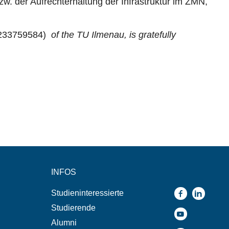
zw. der Aufrechterhaltung der Infrastruktur im ZMN,
 233759584)
of the TU Ilmenau, is gratefully
INFOS
Studieninteressierte
Studierende
Alumni