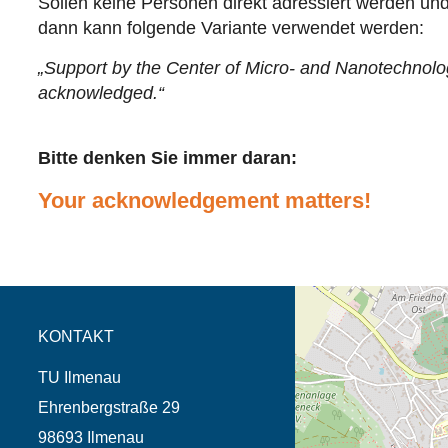
Sollen keine Personen direkt adressiert werden un
dann kann folgende Variante verwendet werden:
„Support by the Center of Micro- and Nanotechnolog
acknowledged.“
Bitte denken Sie immer daran:
Your acknowledgement matters!
Öffnet die Anfahrtsb
Tab (Karte)
KONTAKT
TU Ilmenau
Ehrenbergstraße 29
98693 Ilmenau