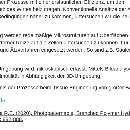
er Prozesse mit einer erstaunlichen Effizienz, um den
 des Wirtes beizutragen. Konventionelle Ansätze der Ana
Bedingungen näher zu kommen, untersuchen wir die Zellm
ng werden regelmäßige Mikrostrukturen auf Oberfläche
externer Reize auf die Zellen untersuchen zu können. Für
 und Ätzverfahren eingesetzt werden. So sind z.B. Säul
gebung wird mikroskopisch erfasst. Mittels Bildanalyse
motilität in Abhängigkeit der 3D-Umgebung.
dnis der Prozesse beim Tissue Engineering von großer B
ts:
yka R.E. (2020), Photopatternable, Branched Polymer H
: 882-888.