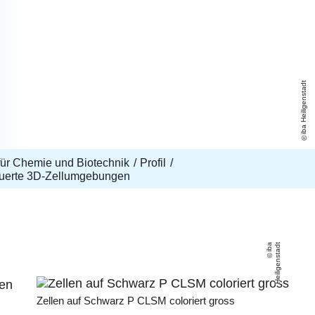
iba Heiligenstadt
t für Chemie und Biotechnik
Profil
euerte 3D-Zellumgebungen
i
b
a
H
eili
g
e
n
s
t
a
d
t
ten
Zellen auf Schwarz P CLSM coloriert gross