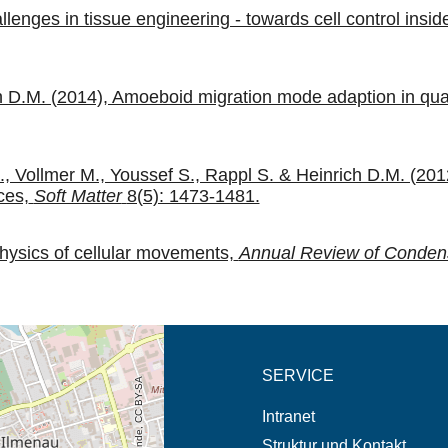
nges in tissue engineering - towards cell control inside a
 D.M. (2014), Amoeboid migration mode adaption in quasi-
C., Vollmer M., Youssef S., Rappl S. & Heinrich D.M. (201
ces,
Soft Matter
8(5): 1473-1481.
hysics of cellular movements,
Annual Review of Conden
eschreibung in neuem
SERVICE
Intranet
Struktur und Kontakt