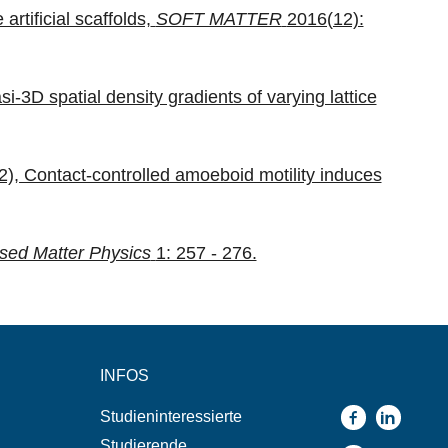
rtificial scaffolds,
SOFT MATTER
2016(12):
3D spatial density gradients of varying lattice
2), Contact-controlled amoeboid motility induces
sed Matter Physics
1: 257 - 276.
INFOS
Studieninteressierte
Studierende