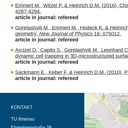
Emmert M., Witzel P. & Heinrich D.M. (2016), Challe
4287-4294.
article in journal: refereed
Gorelashvili M., Emmert M., Hodeck K. & Heinrich
geometry,
New Journal of Physics
16: 075012.
article in journal: refereed
Arcizet D., Capito S., Gorelashvili M., Leonhard 
dynamic cell trapping in 3D-microstructured surfa
article in journal: refereed
Sackmann E., Keber F. & Heinrich D.M. (2010), P
article in journal: refereed
Öffnet die Anfahrtsb
Tab (Karte)
KONTAKT
TU Ilmenau
Ehrenbergstraße 29