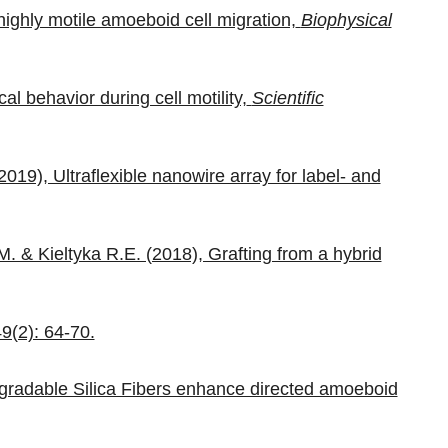
ighly motile amoeboid cell migration,
Biophysical
l behavior during cell motility,
Scientific
19), Ultraflexible nanowire array for label- and
. & Kieltyka R.E. (2018), Grafting from a hybrid
9(2): 64-70.
egradable Silica Fibers enhance directed amoeboid