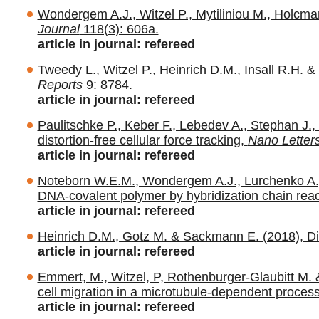
Wondergem A.J., Witzel P., Mytiliniou M., Holcma
Journal
118(3): 606a.
article in journal: refereed
Tweedy L., Witzel P., Heinrich D.M., Insall R.H. &
Reports
9: 8784.
article in journal: refereed
Paulitschke P., Keber F., Lebedev A., Stephan J.,
distortion-free cellular force tracking,
Nano Letter
article in journal: refereed
Noteborn W.E.M., Wondergem A.J., Lurchenko A., C
DNA-covalent polymer by hybridization chain reac
article in journal: refereed
Heinrich D.M., Gotz M. & Sackmann E. (2018), Die 
article in journal: refereed
Emmert, M., Witzel, P, Rothenburger-Glaubitt M. 
cell migration in a microtubule-dependent process
article in journal: refereed