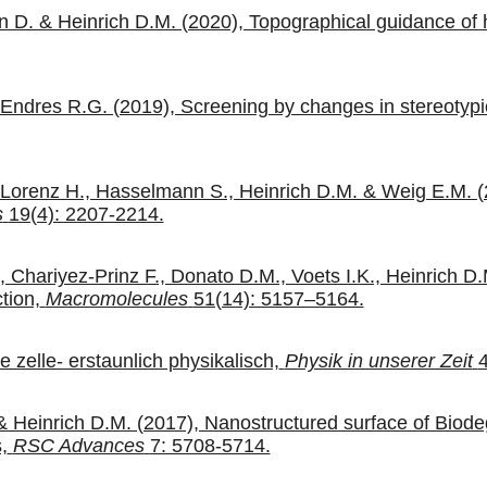
n D. & Heinrich D.M. (2020), Topographical guidance of h
 Endres R.G. (2019), Screening by changes in stereotypica
 Lorenz H., Hasselmann S., Heinrich D.M. & Weig E.M. (20
s
19(4): 2207-2214.
hariyez-Prinz F., Donato D.M., Voets I.K., Heinrich D.M
tion,
Macromolecules
51(14): 5157–5164.
zelle- erstaunlich physikalisch,
Physik in unserer Zeit
4
& Heinrich D.M. (2017), Nanostructured surface of Biod
,
RSC Advances
7: 5708-5714.