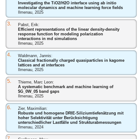
Investigating the TiO2/H2O interface using ab initio
molecular dynamics and machine learning force fields
Ilmenau, 2025
3.
Pabst, Erik:
Efficient representations of the linear density-density
response function for modeling polarization
interactions in md simulations
Ilmenau, 2025
4.
Waldmann, Jannis:
Classical fractionally charged quasiparticles in kagome
lattices and at interfaces
Ilmenau, 2025
5.
Thieme, Marc Leon:
A systematic benchmark and machine learning of
$G_0W_0$ band gaps
Ilmenau, 2025
6.
Zier, Maximilian:
Robuste und homogene DRIE-Siliziumtiefenätzung mit
hoher Selektivität unter Berücksichtigung
unterschiedlicher Lastfälle und Strukturabmessungen
Ilmenau, 2024
7.