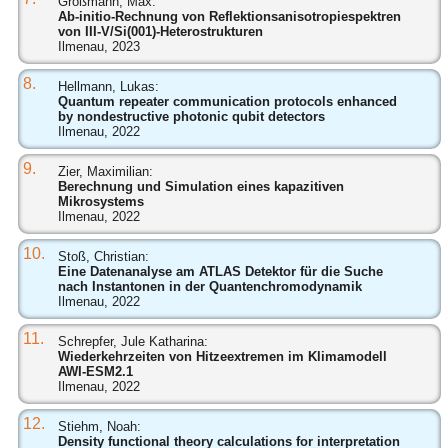
Großmann, Max:
Ab-initio-Rechnung von Reflektionsanisotropiespektren
von III-V/Si(001)-Heterostrukturen
Ilmenau, 2023
8.
Hellmann, Lukas:
Quantum repeater communication protocols enhanced
by nondestructive photonic qubit detectors
Ilmenau, 2022
9.
Zier, Maximilian:
Berechnung und Simulation eines kapazitiven
Mikrosystems
Ilmenau, 2022
10.
Stoß, Christian:
Eine Datenanalyse am ATLAS Detektor für die Suche
nach Instantonen in der Quantenchromodynamik
Ilmenau, 2022
11.
Schrepfer, Jule Katharina:
Wiederkehrzeiten von Hitzeextremen im Klimamodell
AWI-ESM2.1
Ilmenau, 2022
12.
Stiehm, Noah:
Density functional theory calculations for interpretation