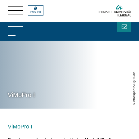
ENGLISH
istockphoto/RgStudio
ViMoPro I
ViMoPro I