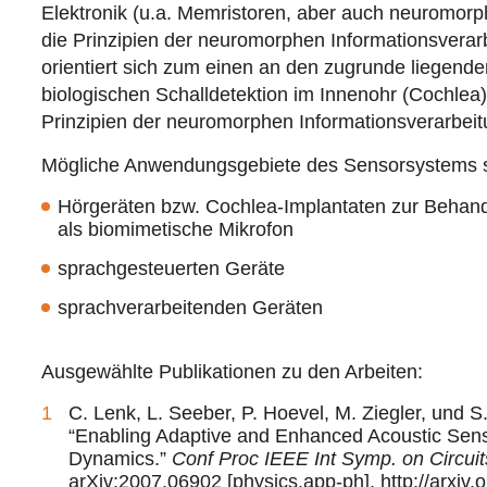
Elektronik (u.a. Memristoren, aber auch neuromorp
die Prinzipien der neuromorphen Informationsverar
orientiert sich zum einen an den zugrunde liegen
biologischen Schalldetektion im Innenohr (Cochle
Prinzipien der neuromorphen Informationsverarbeitu
Mögliche Anwendungsgebiete des Sensorsystems se
Hörgeräten bzw. Cochlea-Implantaten zur Behan
als biomimetische Mikrofon
sprachgesteuerten Geräte
sprachverarbeitenden Geräten
Ausgewählte Publikationen zu den Arbeiten:
C. Lenk, L. Seeber, P. Hoevel, M. Ziegler, und 
“Enabling Adaptive and Enhanced Acoustic Sens
Dynamics.”
Conf Proc IEEE Int Symp. on Circui
arXiv:2007.06902 [physics.app-ph],
http://arxiv