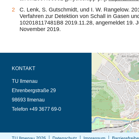
C. Lenk, S. Gutschmidt, und I. W. Rangelow. 20
Verfahren zur Detektion von Schall in Gasen un
102018117481B8 2019.11.28, angemeldet 19. Juli
November 2019.
Öffnet die Anfahrtsb
Tab (Karte)
KONTAKT
TU Ilmenau
Ehrenbergstraße 29
98693 Ilmenau
Telefon +49 3677 69-0
TU Ilmenau 2026
Datenschutz
Impressum
Barrierefreihe