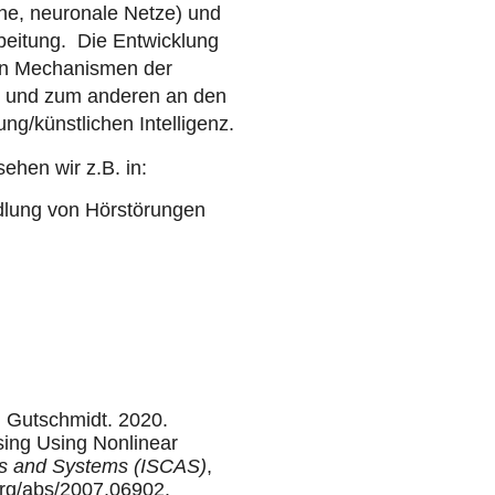
he, neuronale Netze) und
beitung. Die Entwicklung
den Mechanismen der
a) und zum anderen an den
ng/künstlichen Intelligenz.
hen wir z.B. in:
dlung von Hörstörungen
S. Gutschmidt.
2020.
ing Using Nonlinear
ts and Systems (ISCAS)
,
.org/abs/2007.06902
.