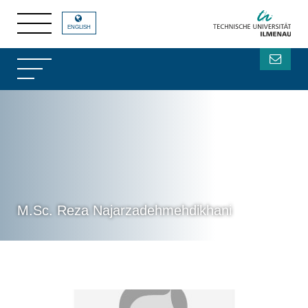
ENGLISH
M.Sc. Reza Najarzadehmehdikhani