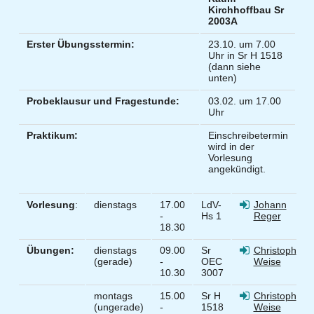
Kirchhoffbau Sr
2003A
Erster Übungsstermin:
23.10. um 7.00
Uhr in Sr H 1518
(dann siehe
unten)
Probeklausur und Fragestunde:
03.02. um 17.00
Uhr
Praktikum:
Einschreibetermin
wird in der
Vorlesung
angekündigt.
Vorlesung
:
dienstags
17.00
LdV-
Johann
-
Hs 1
Reger
18.30
Übungen:
dienstags
09.00
Sr
Christoph
(gerade)
-
OEC
Weise
10.30
3007
montags
15.00
Sr H
Christoph
(ungerade)
-
1518
Weise