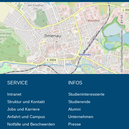
Öffnet die Anfahrtsbeschreibung in neuem Tab (Karte)
© OpenStreetMap-Mitwirkende, CC BY-SA
SERVICE
INFOS
Intranet
Studieninteressierte
Struktur und Kontakt
Studierende
Jobs und Karriere
Alumni
Anfahrt und Campus
Unternehmen
Notfälle und Beschwerden
Presse