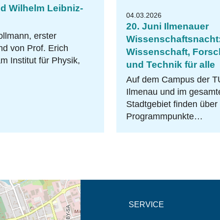
ed Wilhelm Leibniz-
04.03.2026
20. Juni Ilmenauer
llmann, erster
Wissenschaftsnacht
d von Prof. Erich
Wissenschaft, Fors
 Institut für Physik,
und Technik für alle
Auf dem Campus der T
Ilmenau und im gesamt
Stadtgebiet finden über
Programmpunkte…
eschreibung in neuem
SERVICE