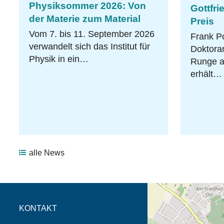
Physiksommer 2026: Von
Gottfri
der Materie zum Material
Preis
Vom 7. bis 11. September 2026
Frank Po
verwandelt sich das Institut für
Doktoran
Physik in ein…
Runge am
erhält…
alle News
Öffnet die Anfahrtsb
Tab (Karte)
KONTAKT