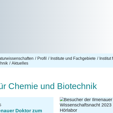
aturwissenschaften
Profil
Institute und Fachgebiete
Institu
chnik
Aktuelles
 für Chemie und Biotechnik
6
menauer Doktor zum