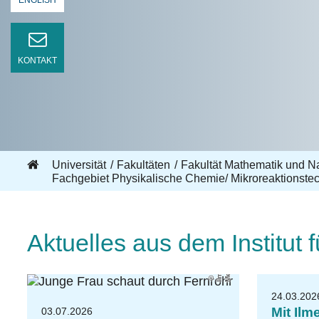
ENGLISH
KONTAKT
Universität
Fakultäten
Fakultät Mathematik und N
Fachgebiet Physikalische Chemie/ Mikroreaktionste
Aktuelles aus dem Institut
a
a
s
T
U
Il
m
e
n
u
/
A
n
ni
k
M
e
hli
24.03.202
Mit Il
03.07.2026