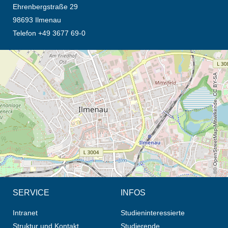
Ehrenbergstraße 29
98693 Ilmenau
Telefon +49 3677 69-0
Öffnet die Anfahrtsbeschreibung in neuem Tab (Karte)
© OpenStreetMap-Mitwirkende, CC BY-SA
SERVICE
INFOS
Intranet
Studieninteressierte
Struktur und Kontakt
Studierende