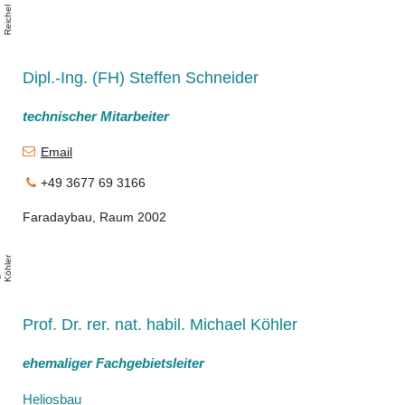
i
c
h
a
l
R
i
c
h
el
Dipl.-Ing. (FH) Steffen Schneider
technischer Mitarbeiter
Email
+49 3677 69 3166
Faradaybau, Raum 2002
r
A
.
K
ö
l
e
Prof. Dr. rer. nat. habil. Michael Köhler
ehemaliger Fachgebietsleiter
Heliosbau