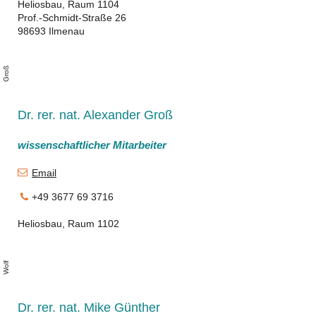
Heliosbau, Raum 1104
Prof.-Schmidt-Straße 26
98693 Ilmenau
l
e
x
a
n
d
e
r
G
r
o
ß
Dr. rer. nat. Alexander Groß
wissenschaftlicher Mitarbeiter
Email
+49 3677 69 3716
Heliosbau, Raum 1102
N
a
n
e
W
l
di
f
Dr. rer. nat. Mike Günther