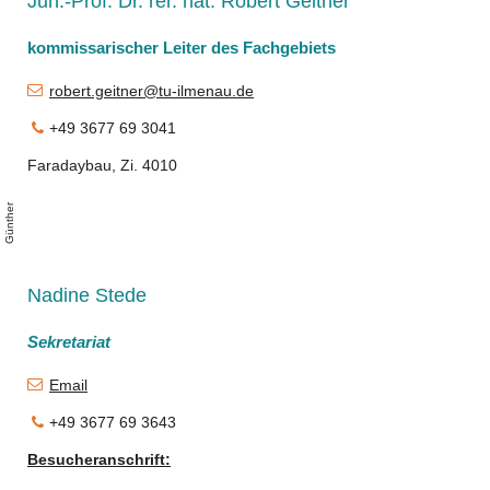
Jun.-Prof. Dr. rer. nat. Robert Geitner
kommissarischer Leiter des Fachgebiets
robert.geitner@tu-ilmenau.de
+49 3677 69 3041
Faradaybau, Zi. 4010
r
r
n
Nadine Stede
Sekretariat
Email
+49 3677 69 3643
Besucheranschrift: