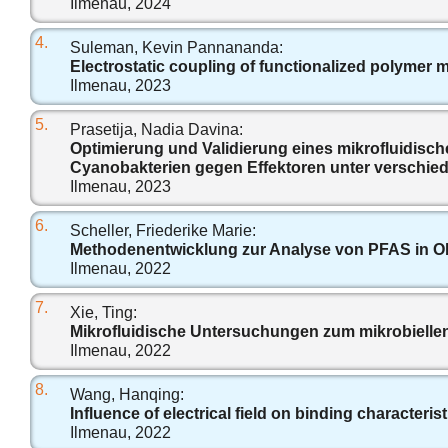
Ilmenau, 2024
4.
Suleman, Kevin Pannananda:
Electrostatic coupling of functionalized polymer mi
Ilmenau, 2023
5.
Prasetija, Nadia Davina:
Optimierung und Validierung eines mikrofluidisc
Cyanobakterien gegen Effektoren unter verschie
Ilmenau, 2023
6.
Scheller, Friederike Marie:
Methodenentwicklung zur Analyse von PFAS in O
Ilmenau, 2022
7.
Xie, Ting:
Mikrofluidische Untersuchungen zum mikrobielle
Ilmenau, 2022
8.
Wang, Hanqing:
Influence of electrical field on binding characteri
Ilmenau, 2022