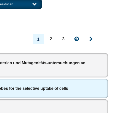
2
3
1
akterien und Mutagenitäts-untersuchungen an
bes for the selective uptake of cells