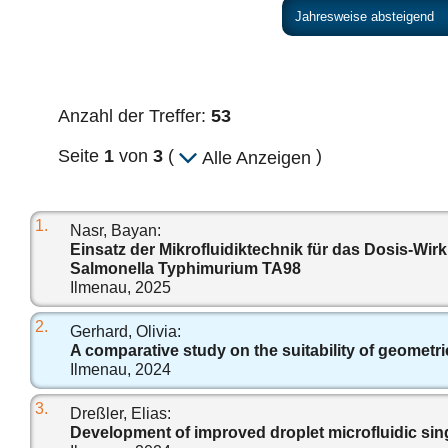
Anzahl der Treffer:
53
Seite
1
von
3
(
)
Alle Anzeigen
1.
Nasr, Bayan:
Einsatz der Mikrofluidiktechnik für das Dosis-W
Salmonella Typhimurium TA98
Ilmenau, 2025
2.
Gerhard, Olivia:
A comparative study on the suitability of geometrie
Ilmenau, 2024
3.
Dreßler, Elias:
Development of improved droplet microfluidic sin