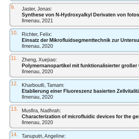
9.
Jaster, Jonas:
Synthese von N-Hydroxyalkyl Derivaten von foto
Ilmenau, 2021
10.
Richter, Felix:
Einsatz der Mikrofluidsegmenttechnik zur Unter
Ilmenau, 2020
11.
Zheng, Xuejiao:
Polymernanopartikel mit funktionalisierter groß
Ilmenau, 2020
12.
Kharboutli, Tamam:
Etablierung einer Fluoreszenz basierten Zellvital
Ilmenau, 2020
13.
Musfira, Nadhrah:
Characterization of microfluidic devices for the g
Ilmenau, 2020
14.
Tanuputri, Angeline: