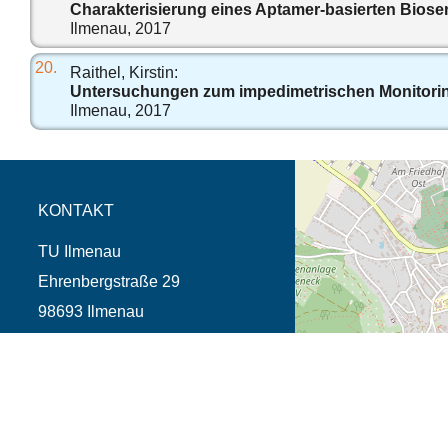
Charakterisierung eines Aptamer-basierten Biose
Ilmenau, 2017
20.
Raithel, Kirstin:
Untersuchungen zum impedimetrischen Monitorin
Ilmenau, 2017
Öffnet die Anfahrtsb
Tab (Karte)
KONTAKT
TU Ilmenau
Ehrenbergstraße 29
98693 Ilmenau
Telefon +49 3677 69-0
TU Ilmenau 2026
Datenschutz
Impressum
Barrierefreihe