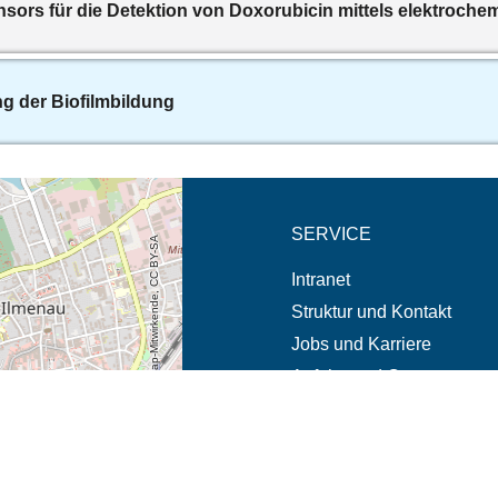
nsors für die Detektion von Doxorubicin mittels elektroch
g der Biofilmbildung
eschreibung in neuem
SERVICE
© OpenStreetMap-Mitwirkende, CC BY-SA
Intranet
Struktur und Kontakt
Jobs und Karriere
Anfahrt und Campus
Notfälle und Beschwerde
it