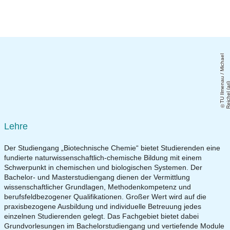
T
U
Il
m
e
a
u
/
Mi
c
h
a
el
R
ei
c
h
el
(
a
ri
Lehre
Der Studiengang „Biotechnische Chemie“ bietet Studierenden eine
fundierte naturwissenschaftlich-chemische Bildung mit einem
Schwerpunkt in chemischen und biologischen Systemen. Der
Bachelor- und Masterstudiengang dienen der Vermittlung
wissenschaftlicher Grundlagen, Methodenkompetenz und
berufsfeldbezogener Qualifikationen. Großer Wert wird auf die
praxisbezogene Ausbildung und individuelle Betreuung jedes
einzelnen Studierenden gelegt. Das Fachgebiet bietet dabei
Grundvorlesungen im Bachelorstudiengang und vertiefende Module