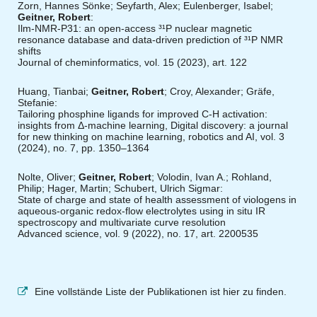
Zorn, Hannes Sönke; Seyfarth, Alex; Eulenberger, Isabel;
Geitner, Robert
:
Ilm-NMR-P31: an open-access ³¹P nuclear magnetic
resonance database and data-driven prediction of ³¹P NMR
shifts
Journal of cheminformatics, vol. 15 (2023), art. 122
Huang, Tianbai;
Geitner, Robert
; Croy, Alexander; Gräfe,
Stefanie:
Tailoring phosphine ligands for improved C-H activation:
insights from Δ-machine learning, Digital discovery: a journal
for new thinking on machine learning, robotics and AI, vol. 3
(2024), no. 7, pp. 1350–1364
Nolte, Oliver;
Geitner, Robert
; Volodin, Ivan A.; Rohland,
Philip; Hager, Martin; Schubert, Ulrich Sigmar:
State of charge and state of health assessment of viologens in
aqueous-organic redox-flow electrolytes using in situ IR
spectroscopy and multivariate curve resolution
Advanced science, vol. 9 (2022), no. 17, art. 2200535
Eine vollstände Liste der Publikationen ist hier zu finden.