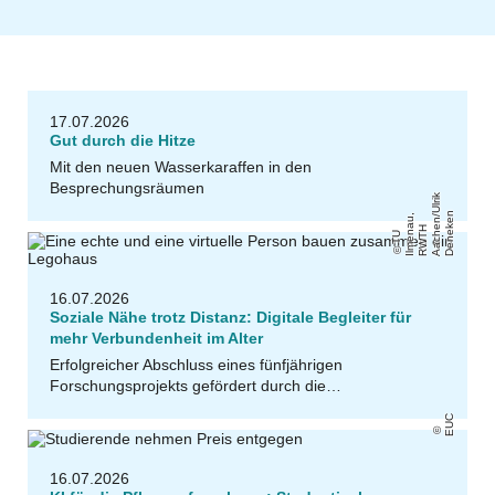
17.07.2026
Gut durch die Hitze
Mit den neuen Wasserkaraffen in den
Besprechungsräumen
k
n
,
/
a
H
e
k
T
U
Il
m
e
n
u
R
W
T
A
a
c
h
n
Ul
ri
D
e
n
e
e
16.07.2026
Soziale Nähe trotz Distanz: Digitale Begleiter für
mehr Verbundenheit im Alter
Erfolgreicher Abschluss eines fünfjährigen
Forschungsprojekts gefördert durch die…
EUC
16.07.2026