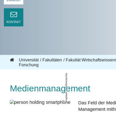
ENGLISH
KONTAKT
Universität
Fakultäten
Fakultät Wirtschaftswisse
Forschung
unsplash.com/freestocks
Medienmanagement
Das Feld der Med
Management mithil