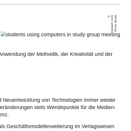
U
n
s
pl
a
s
h
.
c
o
m
/
A
n
ni
e
S
p
r
a
t
t
Anwendung der Methodik, der Kreativität und der
d Neuentwicklung von Technologien immer wieder
Veränderungen stets Wendepunkte für die Medien-
enz.
 als Geschäftsmodellerweiterung im Verlagswesen