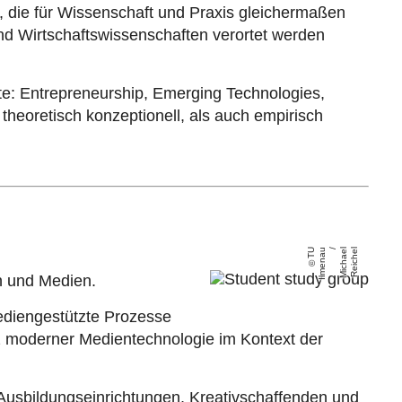
n, die für Wissenschaft und Praxis gleichermaßen
und Wirtschaftswissenschaften verortet werden
: Entrepreneurship, Emerging Technologies,
eoretisch konzeptionell, als auch empirisch
T
U
Il
m
e
n
a
u /
Mi
c
h
a
el
R
ei
c
h
el
 und Medien.
mediengestützte Prozesse
z moderner Medientechnologie im Kontext der
 Ausbildungseinrichtungen, Kreativschaffenden und