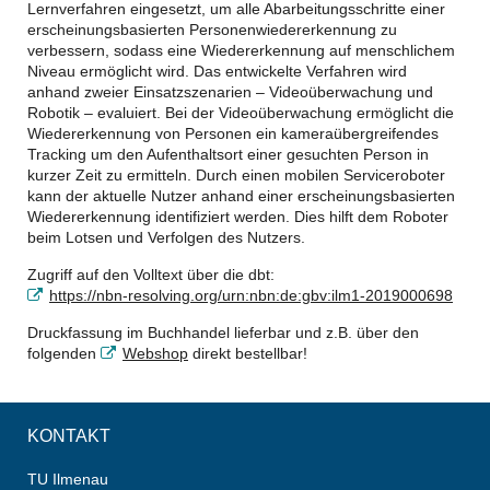
Lernverfahren eingesetzt, um alle Abarbeitungsschritte einer
erscheinungsbasierten Personenwiedererkennung zu
verbessern, sodass eine Wiedererkennung auf menschlichem
Niveau ermöglicht wird. Das entwickelte Verfahren wird
anhand zweier Einsatzszenarien – Videoüberwachung und
Robotik – evaluiert. Bei der Videoüberwachung ermöglicht die
Wiedererkennung von Personen ein kameraübergreifendes
Tracking um den Aufenthaltsort einer gesuchten Person in
kurzer Zeit zu ermitteln. Durch einen mobilen Serviceroboter
kann der aktuelle Nutzer anhand einer erscheinungsbasierten
Wiedererkennung identifiziert werden. Dies hilft dem Roboter
beim Lotsen und Verfolgen des Nutzers.
Zugriff auf den Volltext über die dbt:
https://nbn-resolving.org/urn:nbn:de:gbv:ilm1-2019000698
Druckfassung im Buchhandel lieferbar und z.B. über den
folgenden
Webshop
direkt bestellbar!
KONTAKT
TU Ilmenau