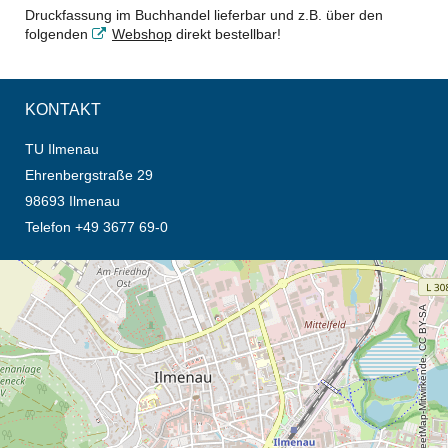
Druckfassung im Buchhandel lieferbar und z.B. über den
folgenden
Webshop
direkt bestellbar!
KONTAKT
TU Ilmenau
Ehrenbergstraße 29
98693 Ilmenau
Telefon +49 3677 69-0
Öffnet die Anfahrtsbeschreibung in neuem Tab (Karte)
© OpenStreetMap-Mitwirkende, CC BY-SA