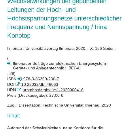
Wechselwirkungen der gebündelten
Leitungen der Hoch- und
Höchstspannungsnetze unterschiedlicher
Frequenz und Nennspannung / Irina
Konotop
Ilmenau : Universitätsverlag Ilmenau, 2020. - X, 156 Seiten.
(
Ilmenauer Beiträge zur elektrischen Energiesystem-,
Geräte- und Anlagentechnik : IBEGA
; 29)
ISBN
978-3-86360-230-7
DOI
10.22032/dbt.46063
URN
urn:nbn:de:gbv:ilm1-2020000416
Preis (Druckausgabe): 27,00 €
Zugl.: Dissertation, Technische Universität Ilmenau, 2020
Inhalt
Aufgrund der Schwierigkeiten, neue Korridore für die