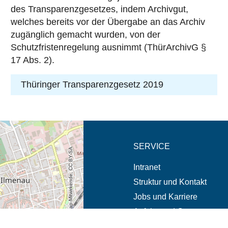
des Transparenzgesetzes, indem Archivgut,
welches bereits vor der Übergabe an das Archiv
zugänglich gemacht wurden, von der
Schutzfristenregelung ausnimmt (ThürArchivG §
17 Abs. 2).
Thüringer Transparenzgesetz 2019
eschreibung in neuem
SERVICE
© OpenStreetMap-Mitwirkende, CC BY-SA
Intranet
Struktur und Kontakt
Jobs und Karriere
Anfahrt und Campus
Notfälle und Beschwerde