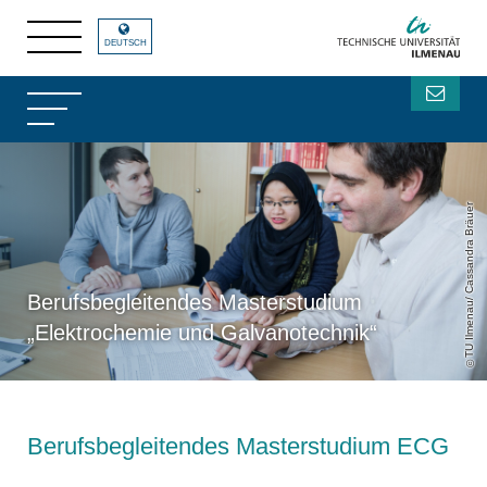
DEUTSCH
TU Ilmenau/ Cassandra Bräuer
Berufsbegleitendes Masterstudium
„Elektrochemie und Galvanotechnik“
Berufsbegleitendes Masterstudium ECG