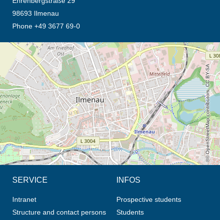
Ehrenbergstraße 29
98693 Ilmenau
Phone +49 3677 69-0
opens the direction in new tab (map)
© OpenStreetMap contributors, CC BY-SA
SERVICE
INFOS
Intranet
Prospective students
Structure and contact persons
Students